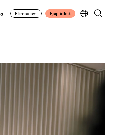
s
Bli medlem
Kjøp billett