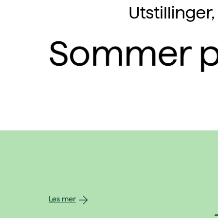
Utstillinge
Sommer p
Les mer