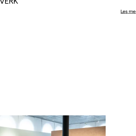
·VERK
Les me