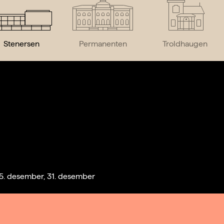
Stenersen
Permanenten
Troldhaugen
g 25. desember, 31. desember