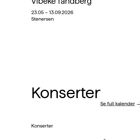
Vibeke Tandberg
23.05 – 13.09.2026
Stenersen
Konserter
Se full kalender
Hopp
Hopp
Hopp
Hopp
til
til
til
til
Konserter
bilde
bilde
bilde
bilde
nummer
nummer
nummer
nummer