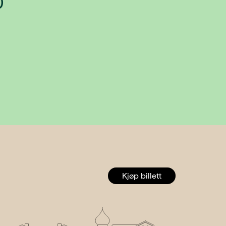
0
Kjøp billett