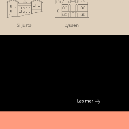
Siljustøl
Lysøen
Les mer