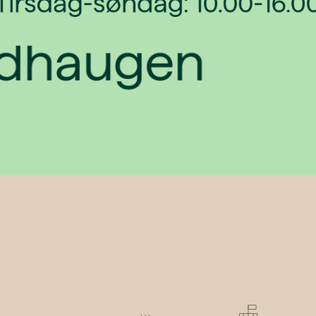
Tirsdag-søndag: 10.00-16.0
ldhaugen