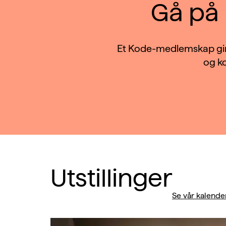
Gå på
Et Kode-medlemskap gir g
og ko
Utstillinger
Se vår kalende