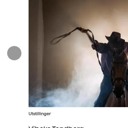
orrige
Utstillinger