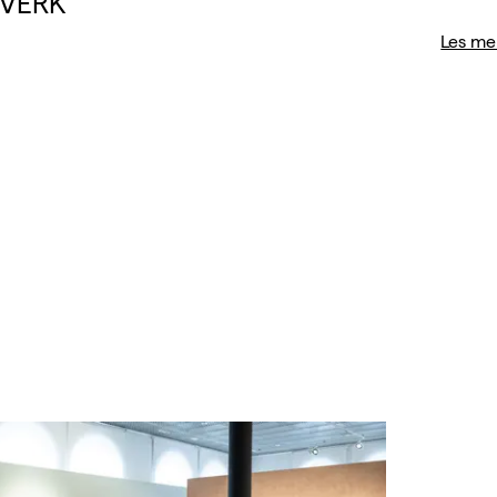
·VERK
Les me