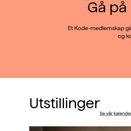
Gå på
Et Kode-medlemskap gir g
og ko
Utstillinger
Se vår kalende