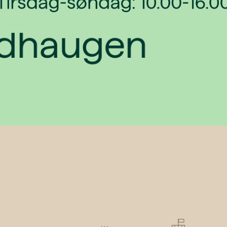
Tirsdag-søndag: 10.00-16.0
ldhaugen