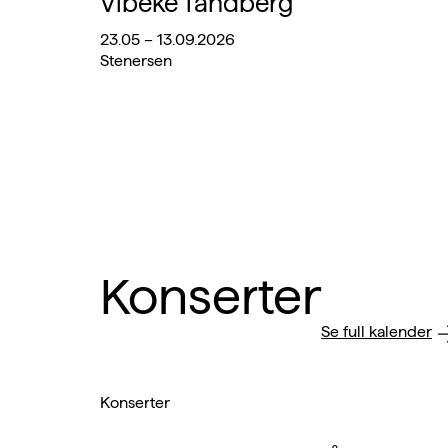
Vibeke Tandberg
23.05 – 13.09.2026
Stenersen
Konserter
Se full kalender
Hopp
Hopp
Hopp
Hopp
til
til
til
til
Konserter
bilde
bilde
bilde
bilde
nummer
nummer
nummer
nummer