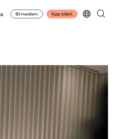
s
Bli medlem
Kjøp billett