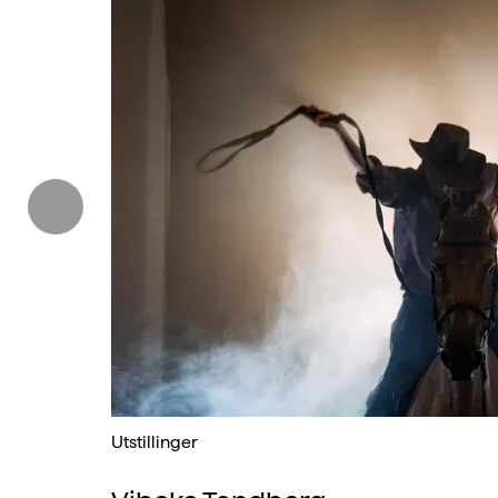
orrige
Utstillinger