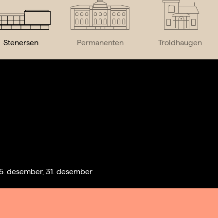
Stenersen
Permanenten
Troldhaugen
g 25. desember, 31. desember