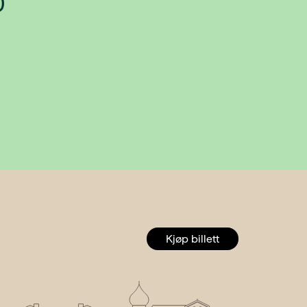
0
Kjøp billett