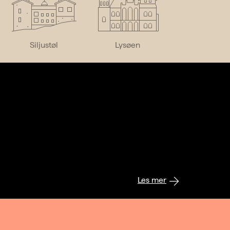
Siljustøl
Lysøen
Les mer