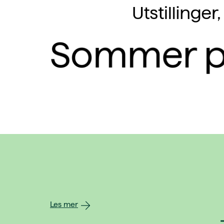
Utstillinge
Sommer p
Les mer