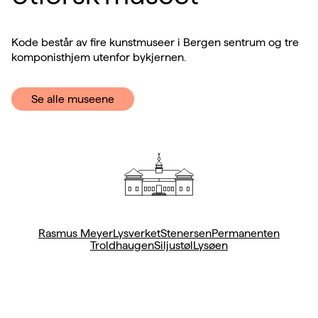
Kode består av fire kunstmuseer i Bergen sentrum og tre
komponisthjem utenfor bykjernen.
Se alle museene
Rasmus Meyer
Lysverket
Stenersen
Permanenten
Troldhaugen
Siljustøl
Lysøen