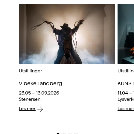
Utstillinger
Utstilli
Vibeke Tandberg
KUNST
23.05 – 13.09.2026
11.04 –
Stenersen
Lysverk
Les mer
Les me