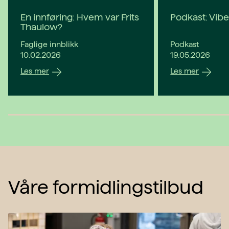
En innføring: Hvem var Frits
Podkast: Vib
Thaulow?
Faglige innblikk
Podkast
common.published
common.publis
10.02.2026
19.05.2026
Les mer
Les mer
Våre formidlingstilbud