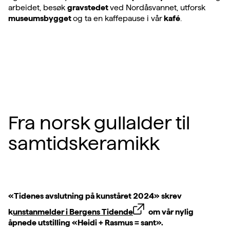
arbeidet, besøk
gravstedet
ved Nordåsvannet, utforsk
museumsbygget
og ta en kaffepause i vår
kafé
.
Fra norsk gullalder til
samtidskeramikk
«Tidenes avslutning på kunståret 2024» skrev
k
unstanmelder i Bergens Tidende
om vår nylig
åpnede utstilling «Heidi + Rasmus = sant».