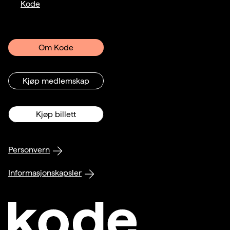
Kode
Om Kode
Kjøp medlemskap
Kjøp billett
Personvern
Informasjonskapsler