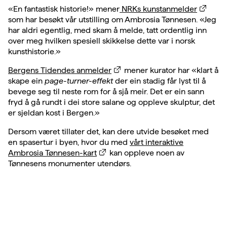
«En fantastisk historie!» mener
NRKs kunstanmelder
som har besøkt vår utstilling om Ambrosia Tønnesen. «Jeg
har aldri egentlig, med skam å melde, tatt ordentlig inn
over meg hvilken spesiell skikkelse dette var i norsk
kunsthistorie.»
Bergens Tidendes anmelder
mener kurator har «klart å
skape ein
page-turner-effekt
der ein stadig får lyst til å
bevege seg til neste rom for å sjå meir. Det er ein sann
fryd å gå rundt i dei store salane og oppleve skulptur, det
er sjeldan kost i Bergen.»
Dersom været tillater det, kan dere utvide besøket med
en spasertur i byen, hvor du med
vårt interaktive
Ambrosia Tønnesen-kart
kan oppleve noen av
Tønnesens monumenter utendørs.