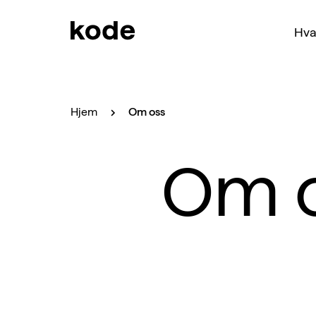
Hva
Hjem
Om oss
Om 