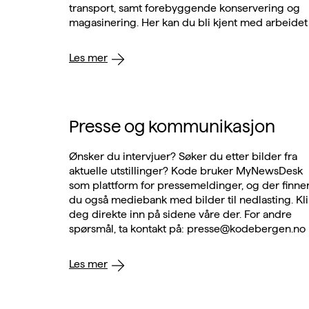
transport, samt forebyggende konservering og
magasinering. Her kan du bli kjent med arbeidet vi
gjør og hvem som tar vare på samlingen vår.
Les mer
Presse og kommunikasjon
Ønsker du intervjuer? Søker du etter bilder fra
aktuelle utstillinger? Kode bruker MyNewsDesk
som plattform for pressemeldinger, og der finne
du også mediebank med bilder til nedlasting. Klikk
deg direkte inn på sidene våre der. For andre
spørsmål, ta kontakt på: presse@kodebergen.no
Les mer