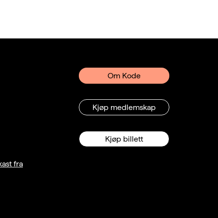
Om Kode
Kjøp medlemskap
Kjøp billett
ast fra