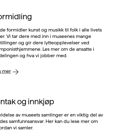
ormidling
e formidler kunst og musikk til folk i alle livets
d inn i museenes mange
stillinger og gir dere lytteopplevelser ved
nisthjemmene. Les mer om de ansatte i
delingen og hva vi jobber med.
s mer
nntak og innkjøp
videlse av museets samlinger er en viktig del av
des samfunnsansvar. Her kan du lese mer om
ordan vi samler.