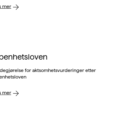
s mer
penhetsloven
degjørelse for aktsomhetsvurderinger etter
enhetsloven
s mer