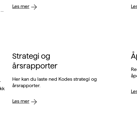
Les mer
Le
Strategi og
Å
årsrapporter
Re
åp
Her kan du laste ned Kodes strategi og
r
årsrapporter.
Le
Les mer