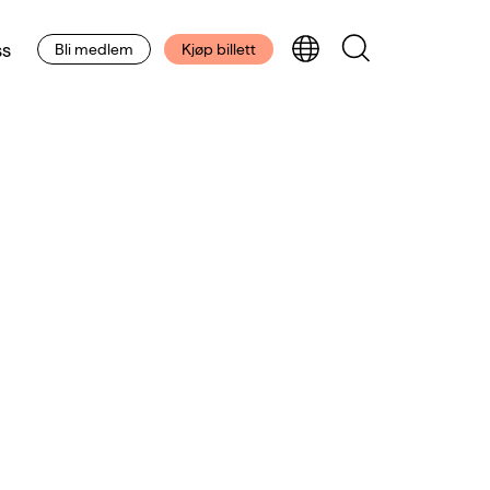
s
Bli medlem
Kjøp billett