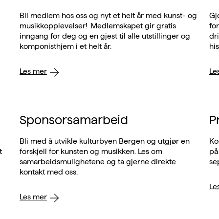
Bli medlem hos oss og nyt et helt år med kunst- og
Gj
musikkopplevelser! Medlemskapet gir gratis
for
inngang for deg og en gjest til alle utstillinger og
dr
komponisthjem i et helt år.
his
Les mer
Le
Sponsorsamarbeid
P
Bli med å utvikle kulturbyen Bergen og utgjør en
Ko
t
forskjell for kunsten og musikken. Les om
på
samarbeidsmulighetene og ta gjerne direkte
se
kontakt med oss.
Le
Les mer