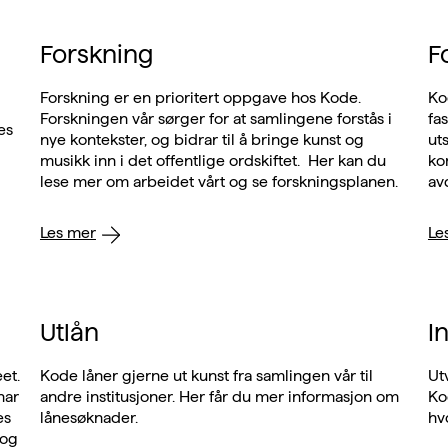
Forskning
F
Forskning er en prioritert oppgave hos Kode.
Kod
Forskningen vår sørger for at samlingene forstås i
faser. Vi tar dere me
es
nye kontekster, og bidrar til å bringe kunst og
ut
musikk inn i det offentlige ordskiftet. Her kan du
kompo
lese mer om arbeidet vårt og se forskningsplanen.
av
Les mer
Le
Utlån
I
et.
Kode låner gjerne ut kunst fra samlingen vår til
Ut
har
andre institusjoner. Her får du mer informasjon om
Ko
lånesøknader.
hv
 og