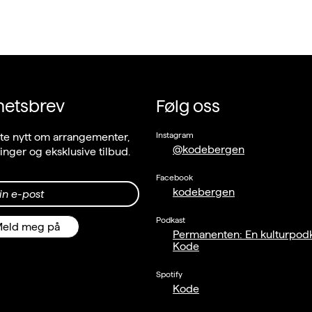
hetsbrev
Følg oss
Instagram
ste nytt om arrangementer,
@kodebergen
llinger og eksklusive tilbud.
Facebook
kodebergen
in e-post
Podkast
eld meg på
Permanenten: En kulturpodk
Kode
Spotify
Kode