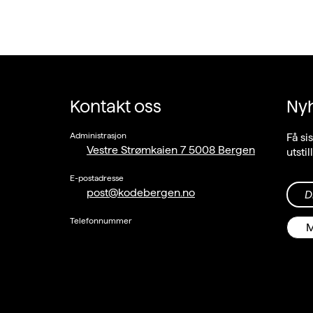
Kontakt oss
Ny
Administrasjon
Få si
Vestre Strømkaien 7 5008 Bergen
utsti
E-postadresse
post@kodebergen.no
D
Telefonnummer
M