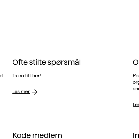
Ofte stilte spørsmål
O
ed
Ta en titt her!
Po
or
an
Les mer
Le
Kode medlem
I