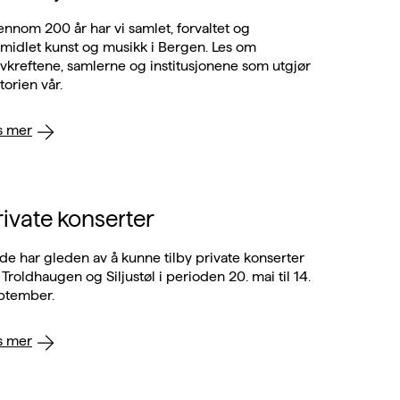
ennom 200 år har vi samlet, forvaltet og
midlet kunst og musikk i Bergen. Les om
ivkreftene, samlerne og institusjonene som utgjør
torien vår.
s mer
rivate konserter
de har gleden av å kunne tilby private konserter
 Troldhaugen og Siljustøl i perioden 20. mai til 14.
ptember.
s mer