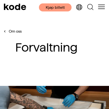
Kjøp billett
Om oss
Forvaltning