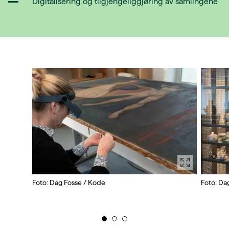
Digitalisering og tilgjengeliggjøring av samlingene
Foto: Dag Fosse / Kode
Foto: Da