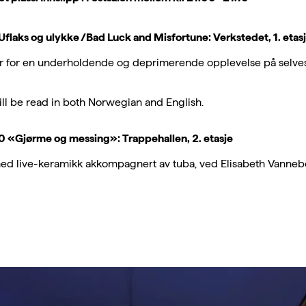
Uflaks og ulykke /Bad Luck and Misfortune: Verkstedet, 1. etas
ar for en underholdende og deprimerende opplevelse på selve
ll be read in both Norwegian and English.
0 «Gjørme og messing»: Trappehallen, 2. etasje
med live-keramikk akkompagnert av tuba, ved Elisabeth Vannebo