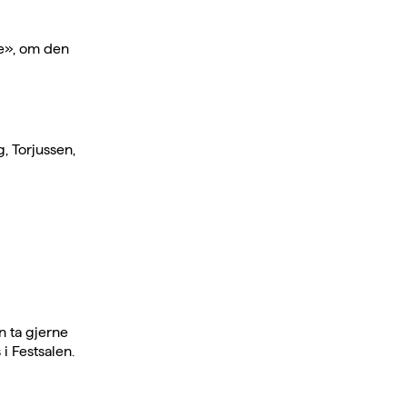
ne», om den
, Torjussen,
n ta gjerne
i Festsalen.