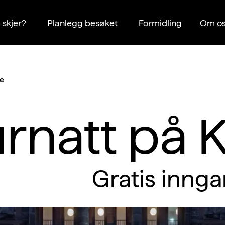
 skjer?
Planlegg besøket
Formidling
Om os
de
urnatt på 
Gratis innga