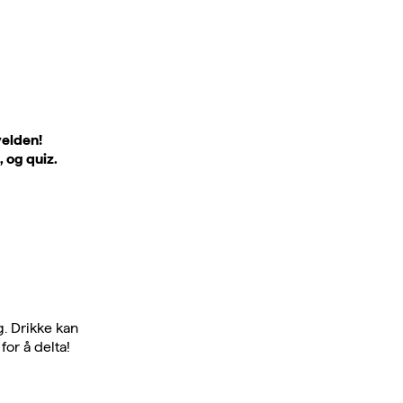
velden!
 og quiz.
. Drikke kan
or å delta!