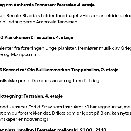
ag om Ambrosia Tønnesen: Festsalen 4. etasje
iker Renate Rivedals holder foredraget «Ho som arbeidde alei
e billedhuggeren Ambrosia Tønnesen.
0 Pianokonsert: Festsalen, 4. etasje
lenter fra foreningen Unge pianister, fremfører musikk av Grieg
uré og Mompou mm.
5 Konsert m/ Ole Bull kammerkor: Trappehallen, 2. etasje
ikalske perler fra renessansen og frem til i dag!
kttegning: Festsalen, 4. etasje
ed kunstner Torild Stray som instruktør. Vi har tegneutstyr, me
t om du foretrekker det. Drikke som er kjøpt på Bien, kan nytes 
nnskaper er nødvendig!
t plass. Innslipp i Festsalen mellom kl. 21.00 -21.10