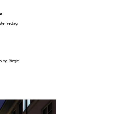
je
ste fredag
 og Birgit