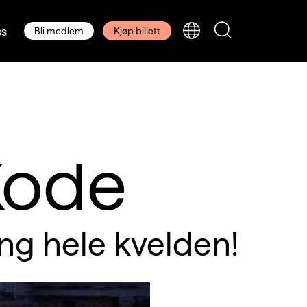
s
Bli medlem
Kjøp billett
Kode
ng hele kvelden!