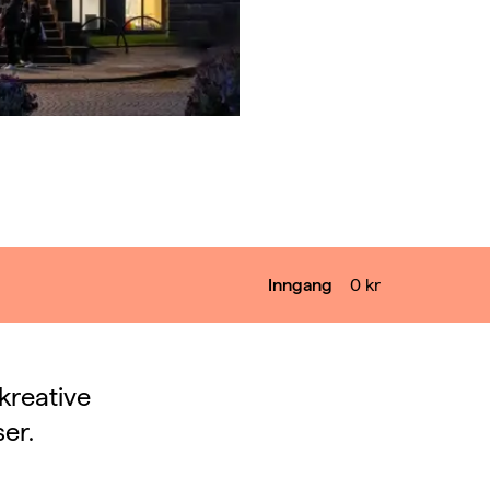
Inngang
0
kr
 kreative
er.