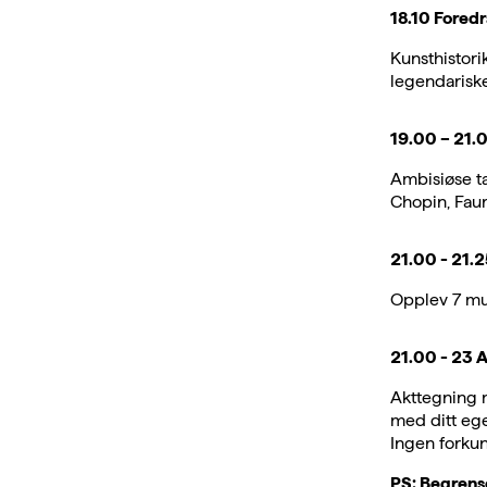
18.10 Foredr
Kunsthistor
legendarisk
19.00 – 21.0
Ambisiøse ta
Chopin, Fa
21.00 - 21.2
Opplev 7 mus
21.00 - 23 A
Akttegning m
med ditt ege
Ingen forku
PS: Begrense