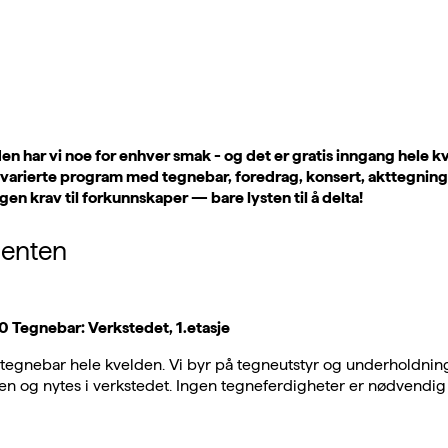
n har vi noe for enhver smak - og det er gratis inngang hele k
 varierte program med tegnebar, foredrag, konsert, akttegning,
gen krav til forkunnskaper — bare lysten til å delta!
enten
 Tegnebar: Verkstedet, 1.etasje
egnebar hele kvelden. Vi byr på tegneutstyr og underholdning
en og nytes i verkstedet. Ingen tegneferdigheter er nødvendig f