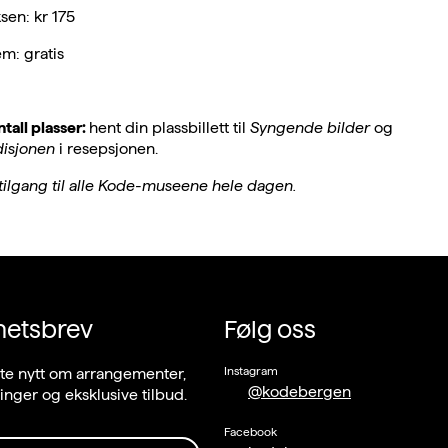
sen: kr 175
: gratis
tall plasser:
hent din plassbillett til
Syngende bilder
og
isjonen
i resepsjonen.
r tilgang til alle Kode-museene hele dagen.
hetsbrev
Følg oss
Instagram
ste nytt om arrangementer,
@kodebergen
llinger og eksklusive tilbud.
Facebook