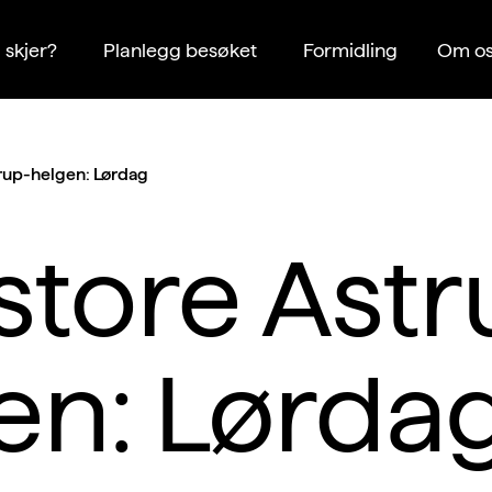
 skjer?
Planlegg besøket
Formidling
Om os
rup-helgen: Lørdag
store Astr
en: Lørda