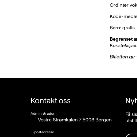
Ordinær vok
Kode-medlem
Barn: gratis
Begrenset an
Kunsteksped
Billetten gi
Kontakt oss
Ny
Administrasjon
Få si
Vestre Strømkaien 7 5008 Bergen
utsti
E-postadresse