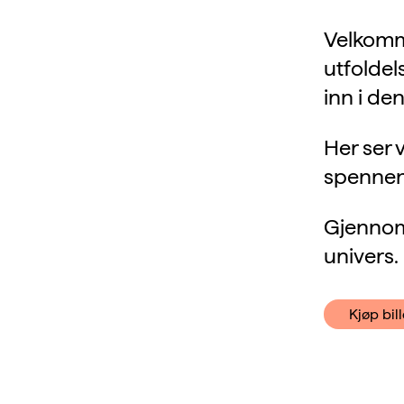
Velkomme
utfoldel
inn i den
Her ser 
spennend
Gjennom 
univers.
Kjøp bill