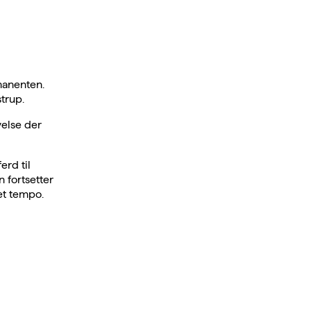
rmanenten.
trup.
velse der
erd til
 fortsetter
et tempo.