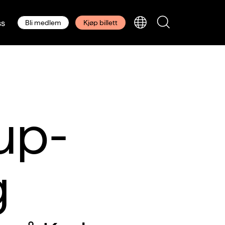
s
Bli medlem
Kjøp billett
up-
g