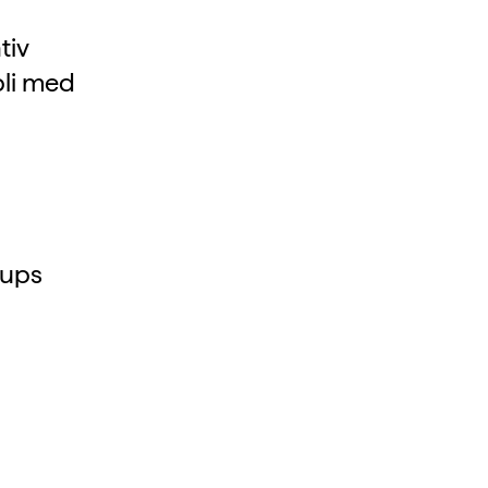
tiv
bli med
rups