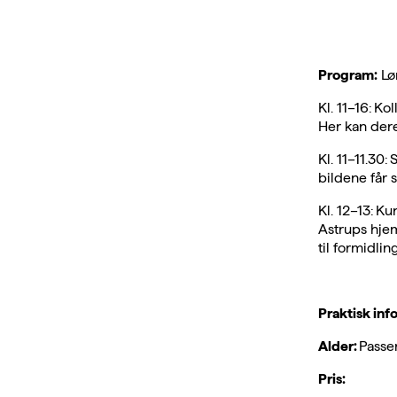
Program:
Lør
Kl. 11–16: K
Her kan dere
Kl. 11–11.30
bildene får
Kl. 12–13: K
Astrups hjem
til formidli
Praktisk inf
Alder:
Passer
Pris: