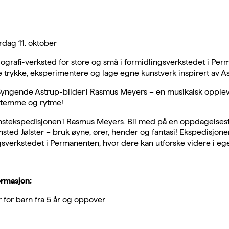
dag 11. oktober
ollografi-verksted for store og små i formidlingsverkstedet i Pe
 trykke, eksperimentere og lage egne kunstverk inspirert av As
: Syngende Astrup-bilder i Rasmus Meyers – en musikalsk opple
 stemme og rytme!
unstekspedisjonen i Rasmus Meyers. Bli med på en oppdagelsesf
sted Jølster – bruk øyne, ører, hender og fantasi! Ekspedisjonen
ngsverkstedet i Permanenten, hvor dere kan utforske videre i eg
ormasjon:
 for barn fra 5 år og oppover