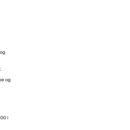
 og
.
lpe og
.00 i