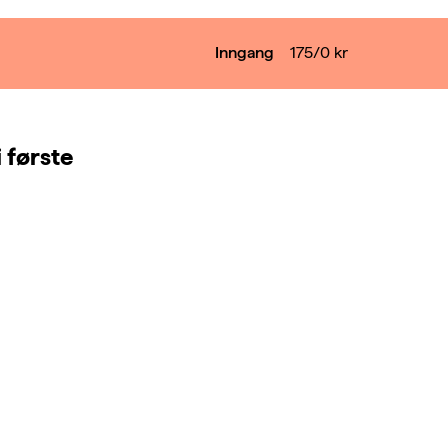
Inngang
175/0
kr
 første