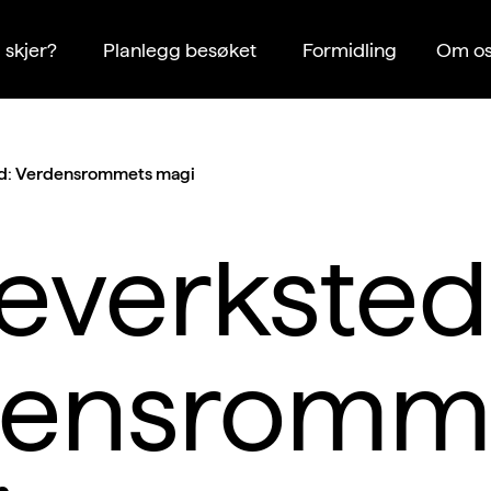
 skjer?
Planlegg besøket
Formidling
Om os
d: Verdensrommets magi
everksted
densromm