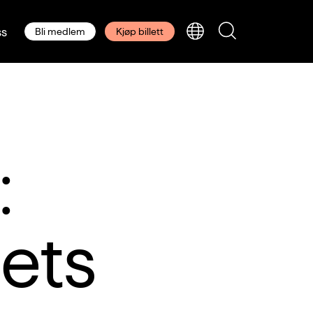
s
Bli medlem
Kjøp billett
:
ets