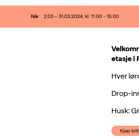
Når
2.03 – 31.03.2024, kl. 11:00 - 15:00
Velkomme
etasje i
Hver lør
Drop-inn
Husk: Gr
Kjøp bill