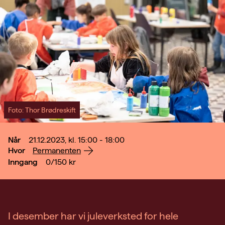
Foto: Thor Brødreskift
Når
21.12.2023, kl. 15:00 - 18:00
Hvor
Permanenten
Inngang
0/150
kr
I desember har vi juleverksted for hele