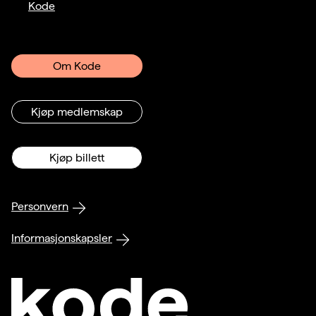
Kode
Om Kode
Kjøp medlemskap
Kjøp billett
Personvern
Informasjonskapsler