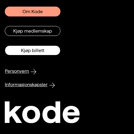
Om Kode
Kjøp medlemskap
Kjøp billett
Personvern
Informasjonskapsler