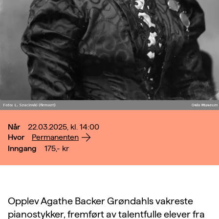
Når
22.03.2025, kl. 14:00
Hvor
Permanenten
Inngang
175,-
kr
Opplev Agathe Backer Grøndahls vakreste
pianostykker, fremført av talentfulle elever fra