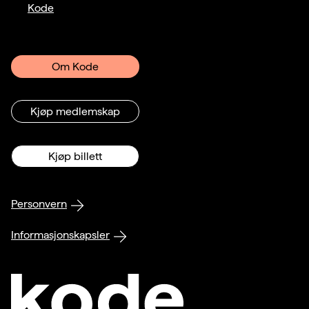
Kode
Om Kode
Kjøp medlemskap
Kjøp billett
Personvern
Informasjonskapsler