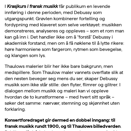
I
Krasjkurs i fransk musikk
får publikum en levende
innføring i denne perioden, med Debussy som
utgangspunkt. Grøvlen kombinerer fortelling og
fordypning med klaveret som selve verktøyet: musikken
demonstreres, analyseres og oppleves – som et rom man
kan gå inn i. Det handler ikke om å “forstå” Debussy i
akademisk forstand, men om å få nøklene til å lytte rikere:
høre harmoniene som fargerom, rytmen som bevegelse,
og klangen som lys.
Thaulows malerier blir her ikke bare bakgrunn, men
medspillere. Som Thaulow maler vannets overflate slik at
den nesten beveger seg mens du ser, skaper Debussy
musikk som ikke står stille: den flyter, flimrer og glitrer. I
dialogen mellom musikk og maleri kan vi oppleve
hvordan de to kunstformene – med hvert sitt språk –
søker det samme: nærvær, stemning og skjønnhet uten
forklaring.
Konsertforedraget gir dermed en dobbel inngang: til
fransk musikk rundt 1900, og til Thaulows billedverden
.