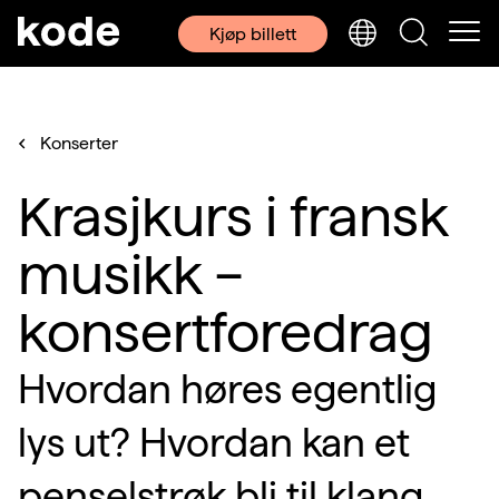
Kjøp billett
Konserter
Krasjkurs i fransk
musikk –
konsertforedrag
Hvordan høres egentlig
lys ut? Hvordan kan et
penselstrøk bli til klang,