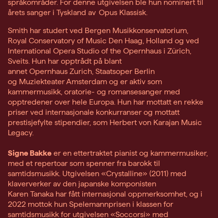
språkområder. For denne utgivelsen ble hun nominert til
årets sanger i Tyskland av Opus Klassisk.
Smith har studert ved Bergen Musikkonservatorium,
Royal Conservatory of Music Den Haag, Holland og ved
International Opera Studio of the Opernhaus i Zürich,
Sveits. Hun har opptrådt på blant
annet Opernhaus Zurich, Staatsoper Berlin
og Muziekteater Amsterdam og er aktiv som
kammermusikk, oratorie- og romansesanger med
opptredener over hele Europa. Hun har mottatt en rekke
priser ved internasjonale konkurranser og mottatt
prestisjefylte stipendier, som Herbert von Karajan Music
Legacy.
Signe Bakke
er en ettertraktet pianist og kammermusiker,
med et repertoar som spenner fra barokk til
samtidsmusikk. Utgivelsen «Crystalline» (2011) med
klaververker av den japanske komponisten
Karen Tanaka har fått internasjonal oppmerksomhet, og i
2022 mottok hun Spelemannprisen i klassen for
samtidsmusikk for utgivelsen «Soccorsi» med