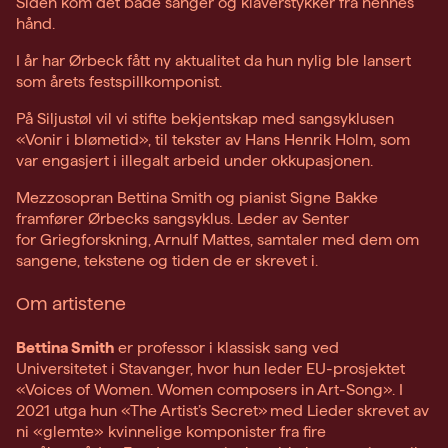
Siden kom det både sanger og klaverstykker fra hennes
hånd.
I år har Ørbeck fått ny aktualitet da hun nylig ble lansert
som årets festspillkomponist.
På Siljustøl vil vi stifte bekjentskap med sangsyklusen
«Vonir i blømetid», til tekster av Hans Henrik Holm, som
var engasjert i illegalt arbeid under okkupasjonen.
Mezzosopran Bettina Smith og pianist Signe Bakke
framfører Ørbecks sangsyklus. Leder av Senter
for Griegforskning, Arnulf Mattes, samtaler med dem om
sangene, tekstene og tiden de er skrevet i.
Om artistene
Bettina Smith
er professor i klassisk sang ved
Universitetet i Stavanger, hvor hun leder EU-prosjektet
«Voices of Women. Women composers in Art-Song». I
2021 utga hun «The Artist’s Secret» med Lieder skrevet av
ni «glemte» kvinnelige komponister fra fire