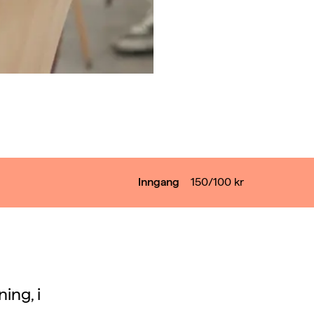
Inngang
150/100
kr
ing, i