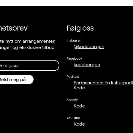
hetsbrev
Følg oss
Instagram
ste nytt om arrangementer,
@kodebergen
llinger og eksklusive tilbud.
Facebook
kodebergen
in e-post
Podkast
eld meg på
Permanenten: En kulturpodk
Kode
Spotify
Kode
YouTube
Kode