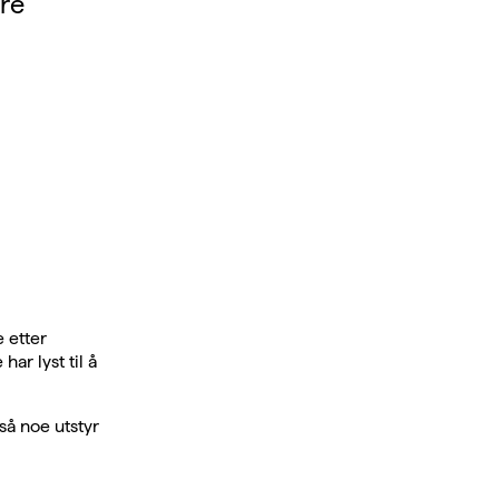
ere
 etter
ar lyst til å
så noe utstyr