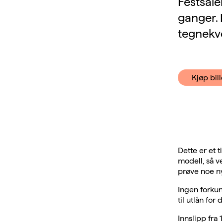
Festsale
ganger. 
tegnekve
Kjøp bill
Dette er et 
modell, så v
prøve noe n
Ingen forkun
til utlån for
Innslipp fra 