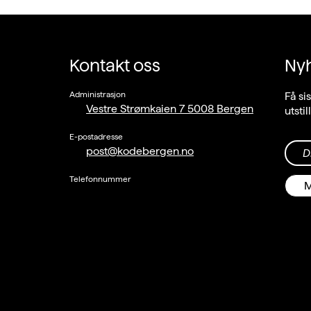
Kontakt oss
Ny
Administrasjon
Få si
Vestre Strømkaien 7 5008 Bergen
utsti
E-postadresse
post@kodebergen.no
D
Telefonnummer
M