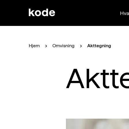
Hva
Hjem
Omvisning
Akttegning
Aktt