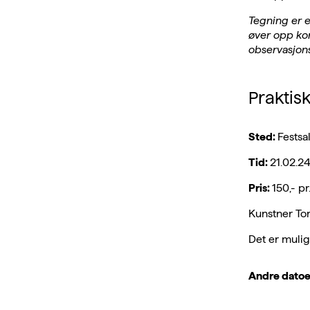
Tegning er e
øver opp ko
observasjons
Praktis
Sted:
Festsa
Tid:
21.02.24
Pris:
150,- pr
Kunstner Tori
Det er mulig
Andre datoer