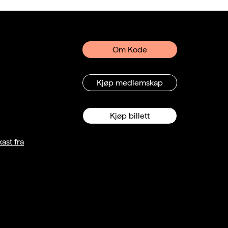
Om Kode
Kjøp medlemskap
Kjøp billett
ast fra