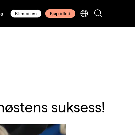
s
Bli medlem
Kjøp billett
 høstens suksess!