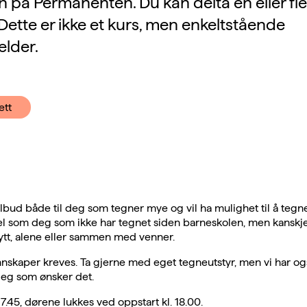
n på Permanenten. Du kan delta en eller fl
Dette er ikke et kurs, men enkeltstående
lder.
ett
tilbud både til deg som tegner mye og vil ha mulighet til å tegne
el som deg som ikke har tegnet siden barneskolen, men kanskje h
ytt, alene eller sammen med venner.
nskaper kreves. Ta gjerne med eget tegneutstyr, men vi har og
 deg som ønsker det.
17.45, dørene lukkes ved oppstart kl. 18.00.