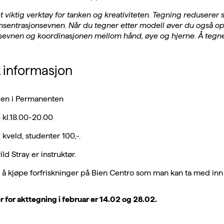
t viktig verktøy for tanken og kreativiteten. Tegning reduserer 
nsentrasjonsevnen. Når du tegner etter modell øver du også o
evnen og koordinasjonen mellom hånd, øye og hjerne. Å tegne 
k informasjon
len i Permanenten
 kl.18.00-20.00
. kveld, studenter 100,-.
ld Stray er instruktør.
 å kjøpe forfriskninger på Bien Centro som man kan ta med inn i
 for akttegning i februar er 14.02 og 28.02.