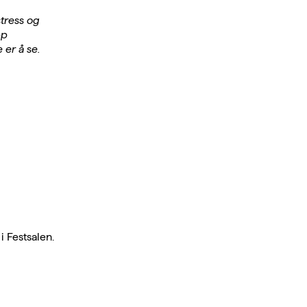
stress og
pp
er å se.
 Festsalen.