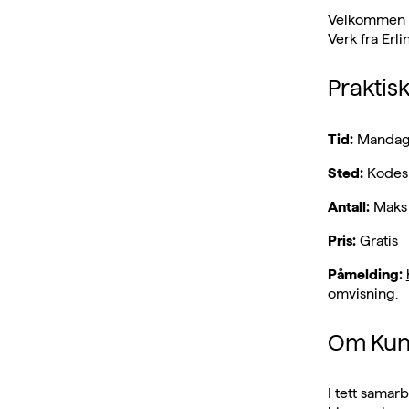
Velkommen ti
Verk fra Erl
Praktis
Tid:
Mandager
Sted:
Kodes 
Antall:
Maks 
Pris:
Gratis
Påmelding:
omvisning.
Om Kuns
I tett samar