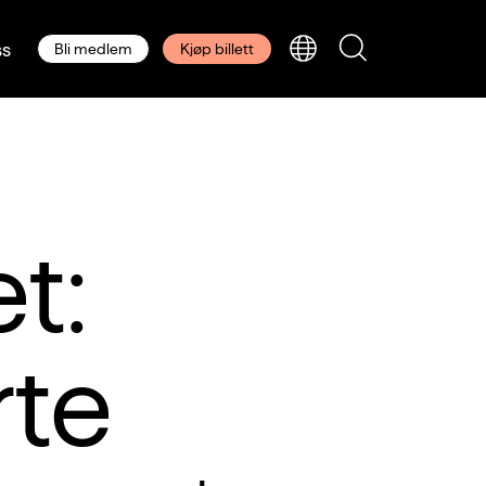
s
Bli medlem
Kjøp billett
t:
rte