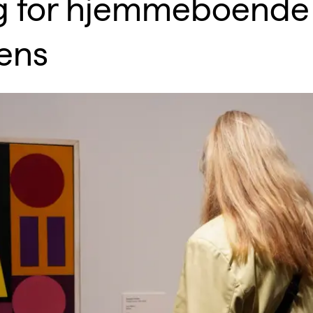
g for hjemmeboende
ens