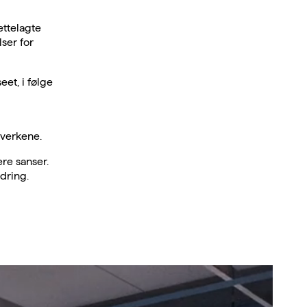
ettelagte
ser for
et, i følge
tverkene.
ere sanser.
dring.