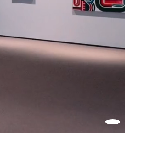
Skru
på
lyd