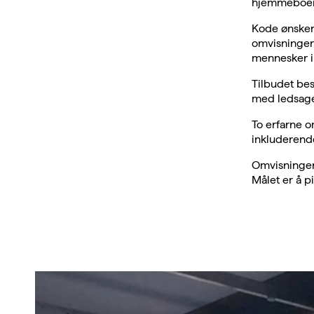
hjemmeboen
Kode ønsker 
omvisninger 
mennesker i 
Tilbudet bes
med ledsage
To erfarne o
inkluderende
Omvisningene
Målet er å p