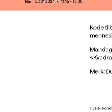
Når
22.01.2024, kl. 11:15 - 13:00
Kode ti
mennesk
Mandag 22
«Kvadrat
Merk: Du
Hva er konkr