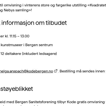
l omvisning i vinterens store og fargerike utstilling «Kvadratets
ing Nebys samling»!
k informasjon om tilbudet
 kl. 11.15 – 13.00
kunstmuseer i Bergen sentrum
12 deltakere (inkludert ledsagere)
helga.anspach@kodebergen.no
. Bestilling må sendes innen
tøyeblikket
beid med Bergen Sanitetsforening tilbyr Kode gratis omvisning 