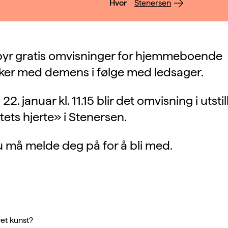
Hvor
Stenersen
lbyr gratis omvisninger for hjemmeboende
er med demens i følge med ledsager.
. januar kl. 11.15 blir det omvisning i utsti
ets hjerte» i Stenersen.
 må melde deg på for å bli med.
et kunst?