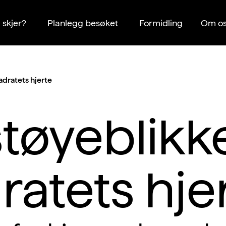
 skjer?
Planlegg besøket
Formidling
Om os
adratets hjerte
tøyeblikke
ratets hje