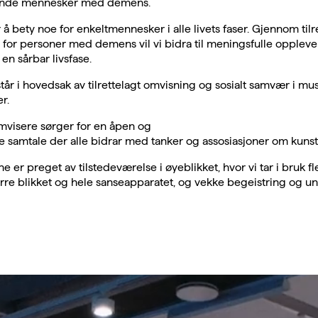
de mennesker med demens.
å bety noe for enkeltmennesker i alle livets faser. Gjennom tilr
for personer med demens vil vi bidra til meningsfulle opplevel
en sårbar livsfase.
tår i hovedsak av tilrettelagt omvisning og sosialt samvær i muse
r.
mvisere sørger for en åpen og
 samtale der alle bidrar med tanker og assosiasjoner om kuns
 er preget av tilstedeværelse i øyeblikket, hvor vi tar i bruk fl
irre blikket og hele sanseapparatet, og vekke begeistring og un