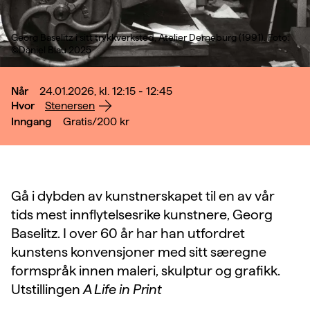
Georg Baselitz i sitt trykkverksted, Atelier Derneburg (1991). Foto:
©Daniel Blau 2025
Når
24.01.2026, kl. 12:15 - 12:45
Hvor
Stenersen
Inngang
Gratis/200
kr
Gå i dybden av kunstnerskapet til en av vår
tids mest innflytelsesrike kunstnere, Georg
Baselitz. I over 60 år har han utfordret
kunstens konvensjoner med sitt særegne
formspråk innen maleri, skulptur og grafikk.
Utstillingen
A Life in Print