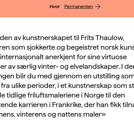
Hvor
Permanenten
den av kunstnerskapet til Frits Thaulow,
en som sjokkerte og begeistret norsk kunst
internasjonalt anerkjent for sine virtuose
ger av særlig vinter- og elvelandskaper. I d
gen blir du med gjennom en utstilling so
 fra ulike perioder, i et kunstnerskap som s
e tidlige friluftsmaleriene i Norge til den
nde karrieren i Frankrike, der han fikk til
ens, vinterens og nattens maler»