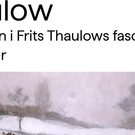
ulow
n i Frits Thaulows fa
r