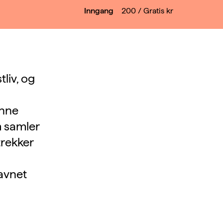
Inngang
200 / Gratis
kr
liv, og
enne
m samler
trekker
navnet