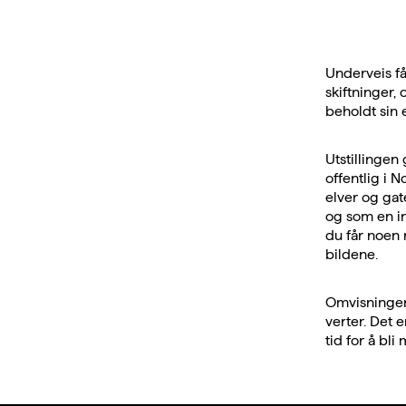
Underveis få
skiftninger,
beholdt sin e
Utstillingen 
offentlig i 
elver og gat
og som en in
du får noen 
bildene.
Omvisningen 
verter. Det 
tid for å bli