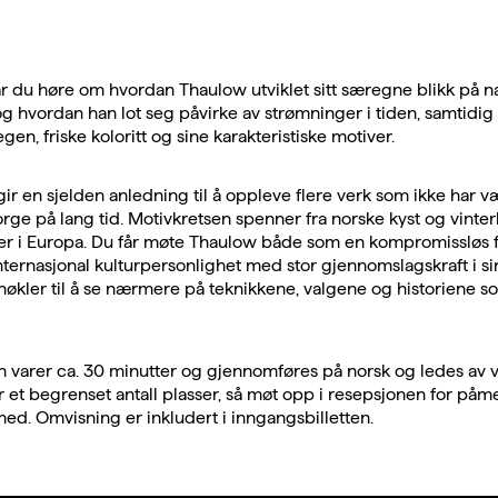
r du høre om hvordan Thaulow utviklet sitt særegne blikk på n
 og hvordan han lot seg påvirke av strømninger i tiden, samtidi
gen, friske koloritt og sine karakteristiske motiver.
gir en sjelden anledning til å oppleve flere verk som ikke har væ
Norge på lang tid. Motivkretsen spenner fra norske kyst og vinter
er i Europa. Du får møte Thaulow både som en kompromissløs f
ternasjonal kulturpersonlighet med stor gjennomslagskraft i si
nøkler til å se nærmere på teknikkene, valgene og historiene so
varer ca. 30 minutter og gjennomføres på norsk og ledes av v
er et begrenset antall plasser, så møt opp i resepsjonen for påm
 med. Omvisning er inkludert i inngangsbilletten.