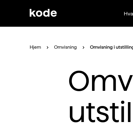
Hva
Hjem
Omvisning
Omvisning i utstilli
Omvi
utsti