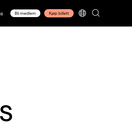
s
Bli medlem
Kjøp billett
ts