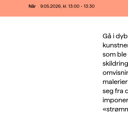
Når
9.05.2026, kl. 13:00 - 13:30
Gå i dyb
kunstner
som ble 
skildrin
omvisnin
malerier
seg fra d
imponere
«strømm