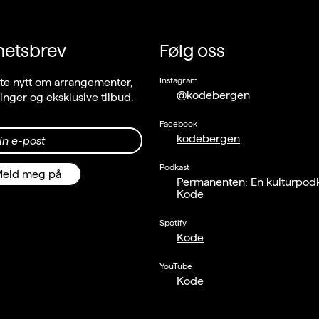
hetsbrev
Følg oss
Instagram
ste nytt om arrangementer,
@kodebergen
llinger og eksklusive tilbud.
Facebook
kodebergen
in e-post
Podkast
eld meg på
Permanenten: En kulturpodk
Kode
Spotify
Kode
YouTube
Kode