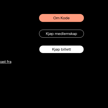
Om Kode
Kjøp medlemskap
Kjøp billett
ast fra