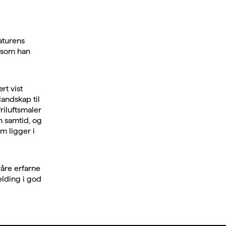
aturens
g som han
rt vist
landskap til
riluftsmaler
n samtid, og
m ligger i
åre erfarne
elding i god