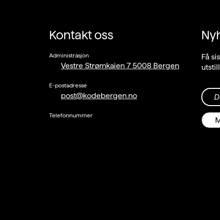
Kontakt oss
Ny
Administrasjon
Få si
Vestre Strømkaien 7 5008 Bergen
utsti
E-postadresse
post@kodebergen.no
D
Telefonnummer
M