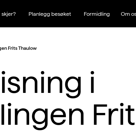
 skjer?
Planlegg besøket
Formidling
Om os
ngen Frits Thaulow
sning i
llingen Fri