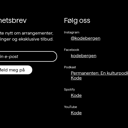
hetsbrev
Følg oss
Instagram
ste nytt om arrangementer,
@kodebergen
llinger og eksklusive tilbud.
Facebook
kodebergen
in e-post
Podkast
eld meg på
Permanenten: En kulturpodk
Kode
Spotify
Kode
YouTube
Kode