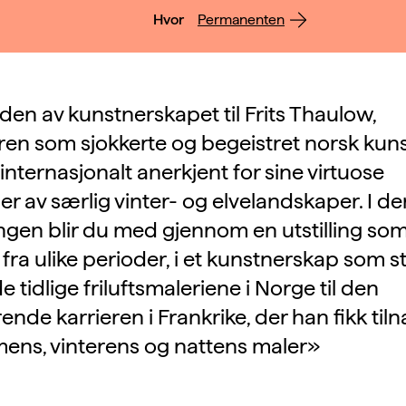
Hvor
Permanenten
den av kunstnerskapet til Frits Thaulow,
en som sjokkerte og begeistret norsk kunst
internasjonalt anerkjent for sine virtuose
ger av særlig vinter- og elvelandskaper. I d
gen blir du med gjennom en utstilling so
 fra ulike perioder, i et kunstnerskap som s
e tidlige friluftsmaleriene i Norge til den
nde karrieren i Frankrike, der han fikk til
ens, vinterens og nattens maler»