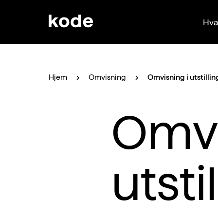
Hva
Hjem
Omvisning
Omvisning i utstilli
Omvi
utsti