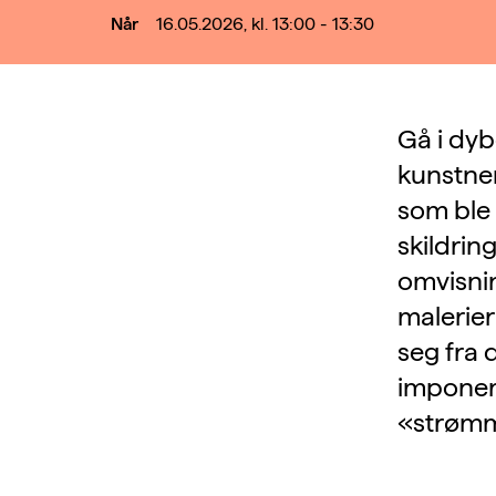
Når
16.05.2026, kl. 13:00 - 13:30
Gå i dyb
kunstner
som ble 
skildrin
omvisnin
malerier
seg fra d
imponere
«strømm