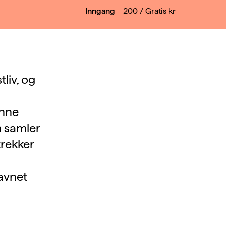
Inngang
200 / Gratis
kr
liv, og
enne
m samler
trekker
navnet