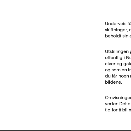
Underveis få
skiftninger,
beholdt sin e
Utstillingen 
offentlig i 
elver og gat
og som en in
du får noen 
bildene.
Omvisningen 
verter. Det 
tid for å bli