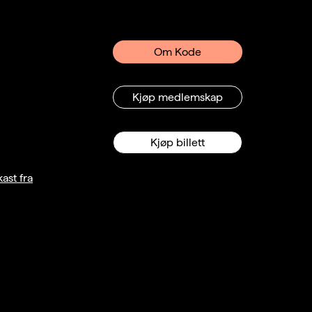
Om Kode
Kjøp medlemskap
Kjøp billett
ast fra