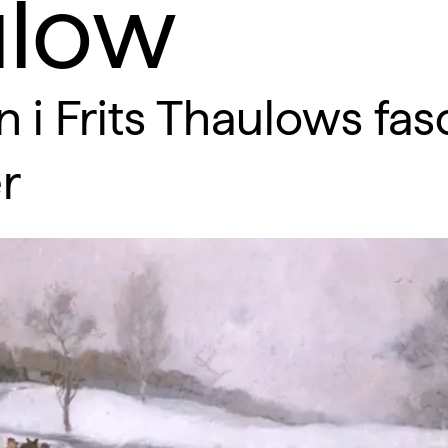
ulow
n i Frits Thaulows fa
r