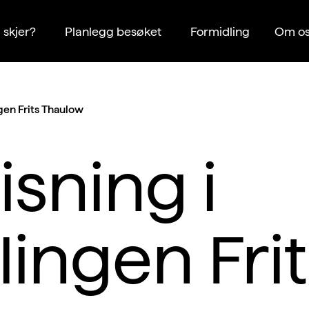
 skjer?
Planlegg besøket
Formidling
Om os
ngen Frits Thaulow
sning i
llingen Fri