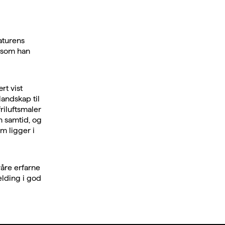
aturens
g som han
rt vist
landskap til
riluftsmaler
n samtid, og
m ligger i
åre erfarne
elding i god