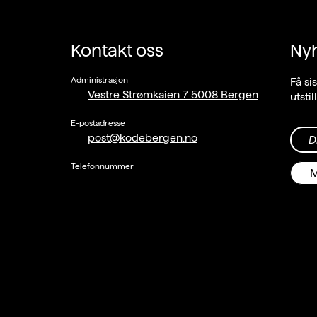
Kontakt oss
Ny
Administrasjon
Få si
Vestre Strømkaien 7 5008 Bergen
utsti
E-postadresse
post@kodebergen.no
D
Telefonnummer
M