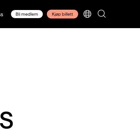
s
Bli medlem
Kjøp billett
ts