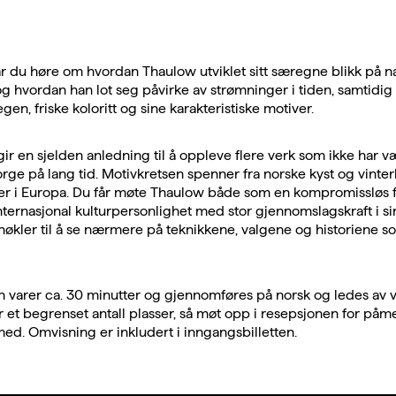
r du høre om hvordan Thaulow utviklet sitt særegne blikk på n
 og hvordan han lot seg påvirke av strømninger i tiden, samtidi
gen, friske koloritt og sine karakteristiske motiver.
gir en sjelden anledning til å oppleve flere verk som ikke har væ
Norge på lang tid. Motivkretsen spenner fra norske kyst og vinter
er i Europa. Du får møte Thaulow både som en kompromissløs f
ternasjonal kulturpersonlighet med stor gjennomslagskraft i si
nøkler til å se nærmere på teknikkene, valgene og historiene so
varer ca. 30 minutter og gjennomføres på norsk og ledes av v
er et begrenset antall plasser, så møt opp i resepsjonen for påm
 med. Omvisning er inkludert i inngangsbilletten.