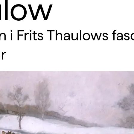
ulow
n i Frits Thaulows fa
r