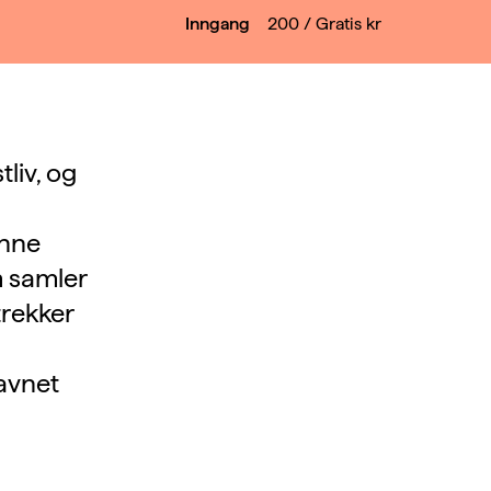
Inngang
200 / Gratis
kr
liv, og
enne
m samler
trekker
navnet