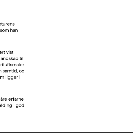
aturens
g som han
rt vist
landskap til
riluftsmaler
n samtid, og
m ligger i
åre erfarne
elding i god