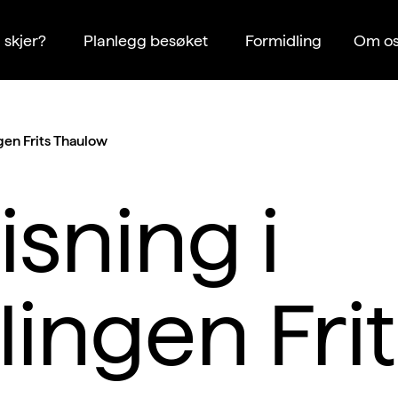
 skjer?
Planlegg besøket
Formidling
Om os
ngen Frits Thaulow
sning i
llingen Fri