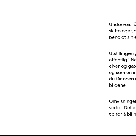
Underveis få
skiftninger,
beholdt sin e
Utstillingen 
offentlig i 
elver og gat
og som en in
du får noen 
bildene.
Omvisningen 
verter. Det 
tid for å bli