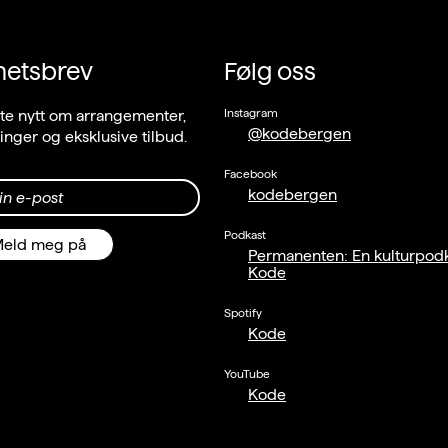
hetsbrev
Følg oss
Instagram
ste nytt om arrangementer,
@kodebergen
llinger og eksklusive tilbud.
Facebook
kodebergen
in e-post
Podkast
eld meg på
Permanenten: En kulturpodk
Kode
Spotify
Kode
YouTube
Kode