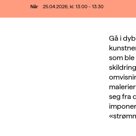
Når
25.04.2026, kl. 13:00 - 13:30
Gå i dyb
kunstner
som ble 
skildrin
omvisnin
malerier
seg fra d
imponere
«strømm