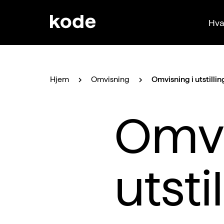
Hva
Hjem
Omvisning
Omvisning i utstilli
Omvi
utsti