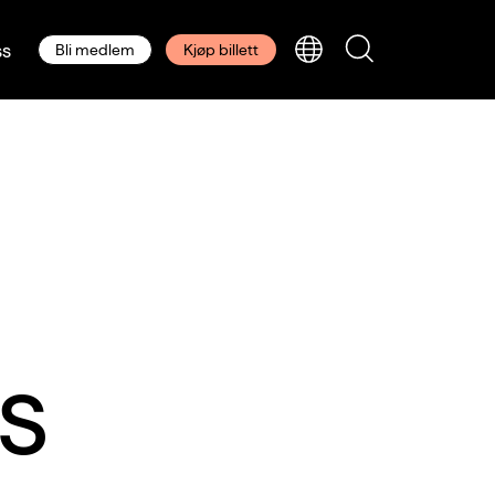
s
Bli medlem
Kjøp billett
ts