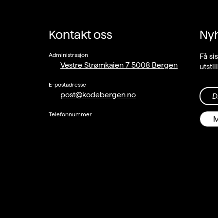
Kontakt oss
Ny
Administrasjon
Få si
Vestre Strømkaien 7 5008 Bergen
utsti
E-postadresse
post@kodebergen.no
D
Telefonnummer
M