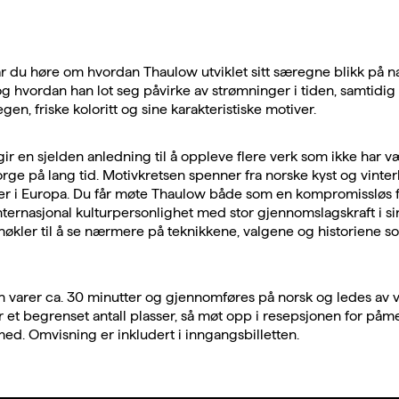
r du høre om hvordan Thaulow utviklet sitt særegne blikk på n
 og hvordan han lot seg påvirke av strømninger i tiden, samtidi
gen, friske koloritt og sine karakteristiske motiver.
gir en sjelden anledning til å oppleve flere verk som ikke har væ
Norge på lang tid. Motivkretsen spenner fra norske kyst og vinter
er i Europa. Du får møte Thaulow både som en kompromissløs f
ternasjonal kulturpersonlighet med stor gjennomslagskraft i si
nøkler til å se nærmere på teknikkene, valgene og historiene so
varer ca. 30 minutter og gjennomføres på norsk og ledes av v
er et begrenset antall plasser, så møt opp i resepsjonen for påm
 med. Omvisning er inkludert i inngangsbilletten.