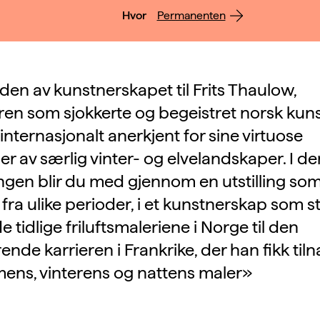
Hvor
Permanenten
den av kunstnerskapet til Frits Thaulow,
en som sjokkerte og begeistret norsk kunst
internasjonalt anerkjent for sine virtuose
ger av særlig vinter- og elvelandskaper. I d
gen blir du med gjennom en utstilling so
 fra ulike perioder, i et kunstnerskap som s
e tidlige friluftsmaleriene i Norge til den
nde karrieren i Frankrike, der han fikk til
ens, vinterens og nattens maler»