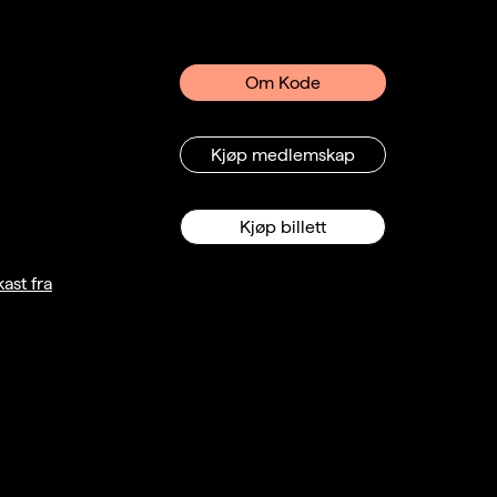
Om Kode
Kjøp medlemskap
Kjøp billett
ast fra