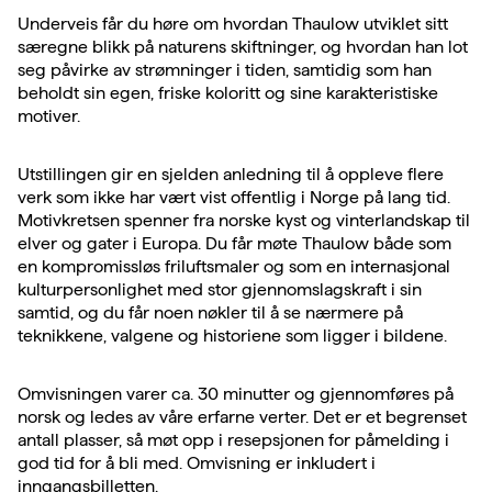
Underveis får du høre om hvordan Thaulow utviklet sitt
særegne blikk på naturens skiftninger, og hvordan han lot
seg påvirke av strømninger i tiden, samtidig som han
beholdt sin egen, friske koloritt og sine karakteristiske
motiver.
Utstillingen gir en sjelden anledning til å oppleve flere
verk som ikke har vært vist offentlig i Norge på lang tid.
Motivkretsen spenner fra norske kyst og vinterlandskap til
elver og gater i Europa. Du får møte Thaulow både som
en kompromissløs friluftsmaler og som en internasjonal
kulturpersonlighet med stor gjennomslagskraft i sin
samtid, og du får noen nøkler til å se nærmere på
teknikkene, valgene og historiene som ligger i bildene.
Omvisningen varer ca. 30 minutter og gjennomføres på
norsk og ledes av våre erfarne verter. Det er et begrenset
antall plasser, så møt opp i resepsjonen for påmelding i
god tid for å bli med. Omvisning er inkludert i
inngangsbilletten.