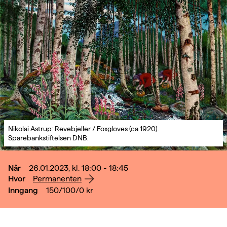
Nikolai Astrup: Revebjeller / Foxgloves (ca 1920).
Sparebankstiftelsen DNB.
Når
26.01.2023, kl. 18:00 - 18:45
Hvor
Permanenten
Inngang
150/100/0
kr