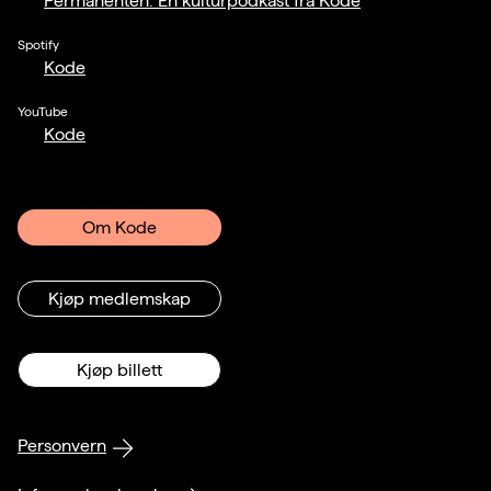
Permanenten: En kulturpodkast fra Kode
Spotify
Kode
YouTube
Kode
Om Kode
Kjøp medlemskap
Kjøp billett
Personvern