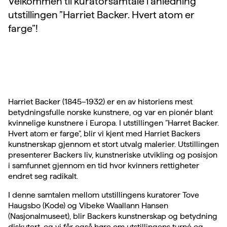
Velkommen til kuratorsamtale i anledning
utstillingen ”Harriet Backer. Hvert atom er
farge”!
Harriet Backer (1845–1932) er en av historiens mest
betydningsfulle norske kunstnere, og var en pionér blant
kvinnelige kunstnere i Europa. I utstillingen ”Harret Backer.
Hvert atom er farge”, blir vi kjent med Harriet Backers
kunstnerskap gjennom et stort utvalg malerier. Utstillingen
presenterer Backers liv, kunstneriske utvikling og posisjon
i samfunnet gjennom en tid hvor kvinners rettigheter
endret seg radikalt.
I denne samtalen mellom utstillingens kuratorer Tove
Haugsbo (Kode) og Vibeke Waallann Hansen
(Nasjonalmuseet), blir Backers kunstnerskap og betydning
diskutert, og vi får også høre om utstillingens turné og