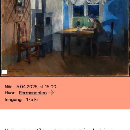
Når
5.04.2025, kl. 15:00
Hvor
Permanenten
Inngang
175
kr