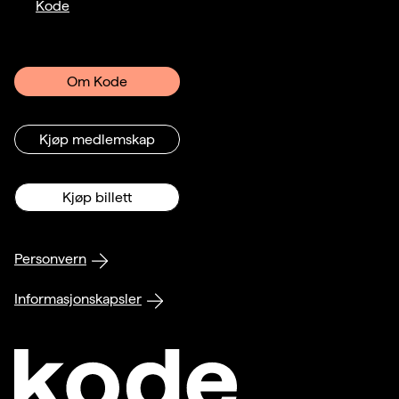
Kode
Om Kode
Kjøp medlemskap
Kjøp billett
Personvern
Informasjonskapsler