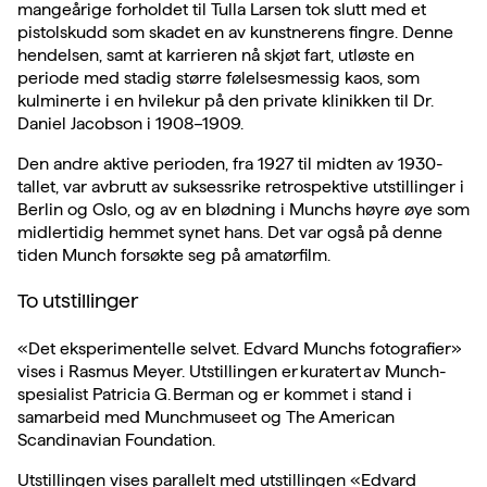
mangeårige forholdet til Tulla Larsen tok slutt med et
pistolskudd som skadet en av kunstnerens fingre. Denne
hendelsen, samt at karrieren nå skjøt fart, utløste en
periode med stadig større følelsesmessig kaos, som
kulminerte i en hvilekur på den private klinikken til Dr.
Daniel Jacobson i 1908–1909.
Den andre aktive perioden, fra 1927 til midten av 1930-
tallet, var avbrutt av suksessrike retrospektive utstillinger i
Berlin og Oslo, og av en blødning i Munchs høyre øye som
midlertidig hemmet synet hans. Det var også på denne
tiden Munch forsøkte seg på amatørfilm.
To utstillinger
«Det eksperimentelle selvet. Edvard Munchs fotografier»
vises i Rasmus Meyer. Utstillingen er kuratert av Munch-
spesialist Patricia G. Berman og er kommet i stand i
samarbeid med Munchmuseet og The American
Scandinavian Foundation.
Utstillingen vises parallelt med utstillingen
«Edvard