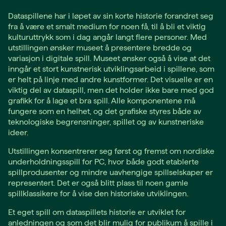
Dataspillene har i løpet av sin korte historie forandret seg
fra å være et smalt medium for noen få, til å bli et viktig
kulturuttrykk som i dag angår langt flere personer. Med
utstillingen ønsker museet å presentere bredde og
variasjon i digitale spill. Museet ønsker også å vise at det
inngår et stort kunstnerisk utviklingsarbeid i spillene, som
er helt på linje med andre kunstformer. Det visuelle er en
viktig del av dataspill, men det holder ikke bare med god
grafikk for å lage et bra spill. Alle komponentene må
fungere som en helhet, og det grafiske styres både av
teknologiske begrensninger, spillet og av kunstneriske
ideer.
Utstillingen konsentrerer seg først og fremst om nordiske
underholdningsspill for PC, hvor både godt etablerte
spillprodusenter og mindre uavhengige spillselskaper er
representert. Det er også blitt plass til noen gamle
spillklassikere for å vise den historiske utviklingen.
Et eget spill om dataspillets historie er utviklet for
anledningen og som det blir mulig for publikum å spille i