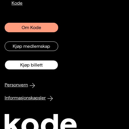
Kode
Om Kode
Kjøp medlemskap
Kjøp billett
Personvern
Informasjonskapsler