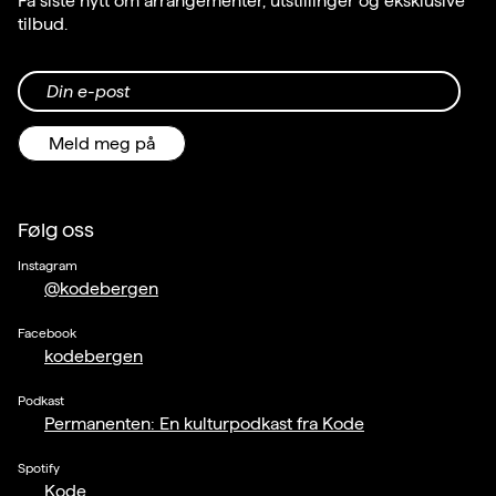
Få siste nytt om arrangementer, utstillinger og eksklusive
tilbud.
Din e-post
Meld meg på
Følg oss
Instagram
@kodebergen
Facebook
kodebergen
Podkast
Permanenten: En kulturpodkast fra Kode
Spotify
Kode