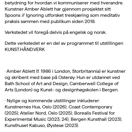
betydning for hvordan vi kommuniserer med hverandre.
Kunstner Amber Ablett har gjennom prosjektet sitt
Spoons // Ignoring utforsket treskjæring som meditativ
praksis sammen med publikum siden 2018.
Verkstedet vil foregå delvis på engelsk og norsk.
Dette verkstedet er en del av programmet til utstillingen
KUNST.HÅND.VERK
· Amber Ablett (f. 1986 i London, Storbritannia) er kunstner
og skribent med base på Osterøy. Hun er utdannet ved
Bath School of Art and Design, Camberwell College of
Arts (London) og Kunst- og designhøgskolen i Bergen.
· Nylige og kommende utstillinger inkluderer:
Kunstnernes Hus, Oslo (2026); Coast Contemporary
(2025); Atelier Nord, Oslo (2025); Borealis Festival for
Experimental Music (2023, 24); Bergen Kunsthall (2023);
Kunsthuset Kabuso, Øystese (2023).