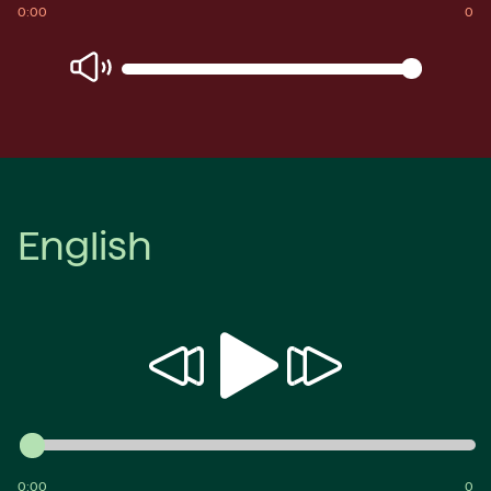
0:00
0
English
Spill
Spol
Spol
av
bakover
fremover
0:00
0