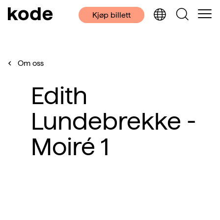
Kjøp billett
Om oss
Edith
Lundebrekke -
Moiré 1