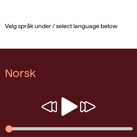
Velg språk under / select language below
Norsk
Spill
Spol
Spol
av
bakover
fremover