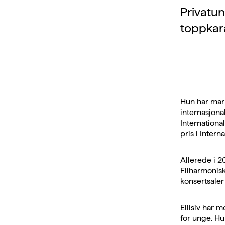
Privatun
toppkar
Hun har mar
internasjona
Internationa
pris i Inter
Allerede i 2
Filharmonisk
konsertsale
Ellisiv har 
for unge. Hu