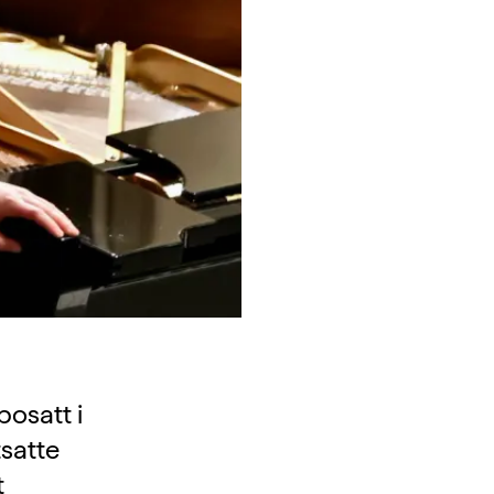
bosatt i
satte
t