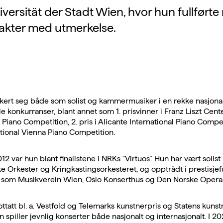
iversität der Stadt Wien, hvor hun fullført
akter med utmerkelse.
kert seg både som solist og kammermusiker i en rekke nasjona
le konkurranser, blant annet som 1. prisvinner i Franz Liszt Cent
l Piano Competition, 2. pris i Alicante International Piano Compet
national Vienna Piano Competition.
012 var hun blant finalistene i NRKs “Virtuos”. Hun har vært soli
e Orkester og Kringkastingsorkesteret, og opptrådt i prestisjef
r som Musikverein Wien, Oslo Konserthus og Den Norske Opera o
mottatt bl. a. Vestfold og Telemarks kunstnerpris og Statens kuns
n spiller jevnlig konserter både nasjonalt og internasjonalt. I 2