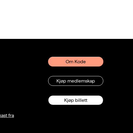
Om Kode
Kjøp medlemskap
Kjøp billett
ast fra