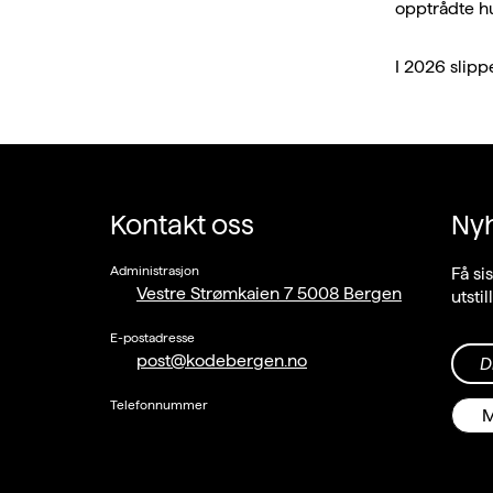
opptrådte h
I 2026 slipp
Kontakt oss
Ny
Administrasjon
Få si
Vestre Strømkaien 7 5008 Bergen
utsti
E-postadresse
post@kodebergen.no
D
Telefonnummer
M