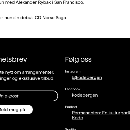
un med Alexander Rybak i San Francisco.
er hun sin debut-CD Norse Saga.
hetsbrev
Følg oss
Instagram
ste nytt om arrangementer,
@kodebergen
llinger og eksklusive tilbud.
Facebook
kodebergen
in e-post
Podkast
eld meg på
Permanenten: En kulturpodk
Kode
Spotify