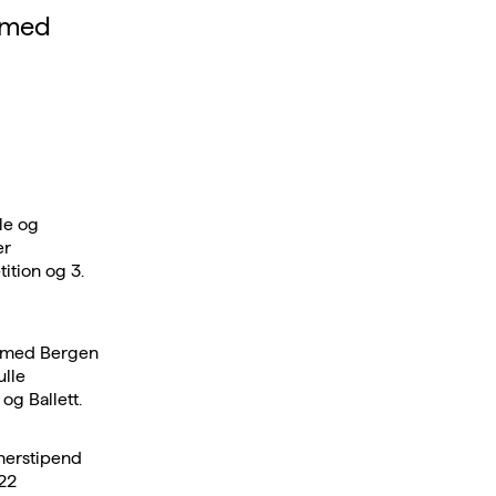
e med
le og
er
ition og 3.
st med Bergen
ulle
g Ballett.
tnerstipend
022