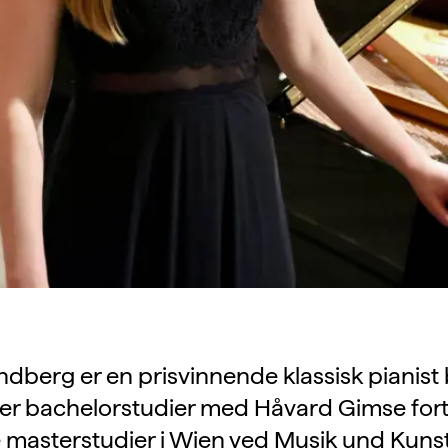
Tandberg er en prisvinnende klassisk pianist 
ter bachelorstudier med Håvard Gimse fort
 masterstudier i Wien ved Musik und Kuns