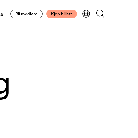
s
Bli medlem
Kjøp billett
g