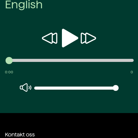
English
Spill
Spol
Spol
av
bakover
fremover
0:00
0
Kontakt oss