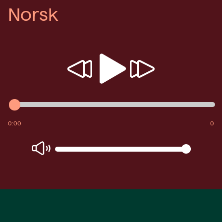
Norsk
Spill
Spol
Spol
av
bakover
fremover
0:00
0