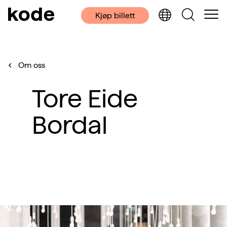
Kjøp billett
Om oss
Tore Eide
Bordal