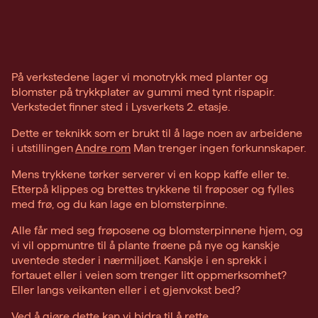
På verkstedene lager vi monotrykk med planter og
blomster på trykkplater av gummi med tynt rispapir.
Verkstedet finner sted i Lysverkets 2. etasje.
Dette er teknikk som er brukt til å lage noen av arbeidene
i utstillingen
Andre rom
Man trenger ingen forkunnskaper.
Mens trykkene tørker serverer vi en kopp kaffe eller te.
Etterpå klippes og brettes trykkene til frøposer og fylles
med frø, og du kan lage en blomsterpinne.
Alle får med seg frøposene og blomsterpinnene hjem, og
vi vil oppmuntre til å plante frøene på nye og kanskje
uventede steder i nærmiljøet. Kanskje i en sprekk i
fortauet eller i veien som trenger litt oppmerksomhet?
Eller langs veikanten eller i et gjenvokst bed?
Ved å gjøre dette kan vi bidra til å rette