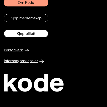
Om Kode
Kjøp medlemskap
Kjøp billett
Personvern
Informasjonskapsler