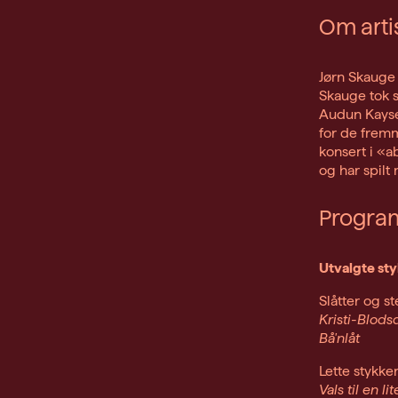
Om arti
Jørn Skauge 
Skauge tok 
Audun Kayser
for de fremm
konsert i «a
og har spilt
Progra
Utvalgte st
Slåtter og ste
Kristi-Blods
Bå'nlåt
Lette stykker
Vals til en li