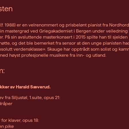
sten
(f. 1988) er en velrenommert og prisbelønt pianist fra Nordhord
sin mastergrad ved Griegakademiet i Bergen under veiledning 
. På sin avsluttende masterkonsert i 2015 spilte han til sjelden
øtte, og det ble bemerket fra sensor at den unge pianisten ha
bsolutt verdensklasse». Skauge har opptrådt som solist og ka
 med høyst profesjonelle musikere fra inn- og utland.
m:
ykker av Harald Sæverud.
v fra Siljustøl, 1.suite, opus 21:
dråper
 for klaver, opus 18:
ten pike