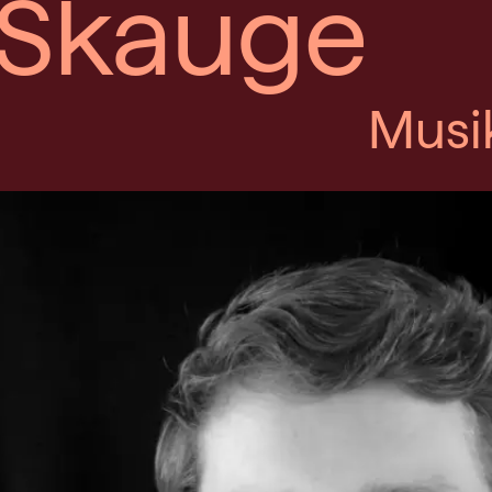
 Skauge
Musi