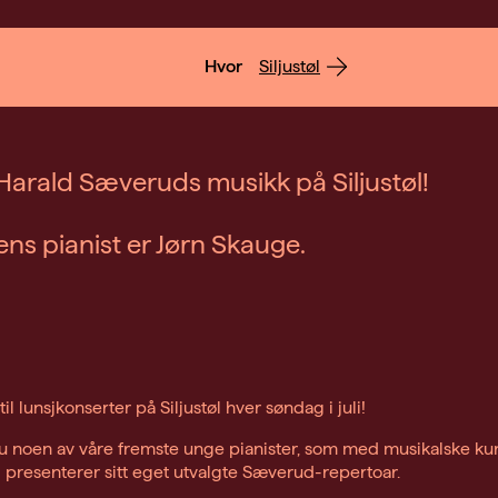
Hvor
Siljustøl
arald Sæveruds musikk på Siljustøl!
s pianist er Jørn Skauge.
 lunsjkonserter på Siljustøl hver søndag i juli!
u noen av våre fremste unge pianister, som med musikalske k
i presenterer sitt eget utvalgte Sæverud-repertoar.