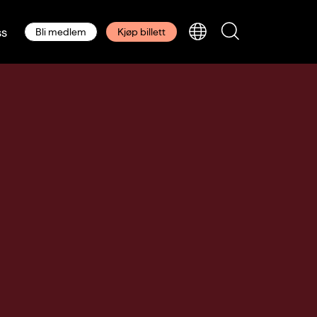
s
Bli medlem
Kjøp billett