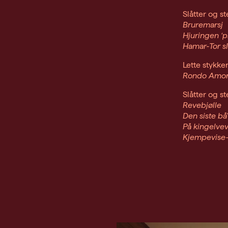
Slåtter og ste
Bruremarsj
Hjuringen ‘p
Hamar-Tor sl
Lette stykker
Rondo Amor
Slåtter og ste
Revebjølle
Den siste bå'
På kingelve
Kjempevise-