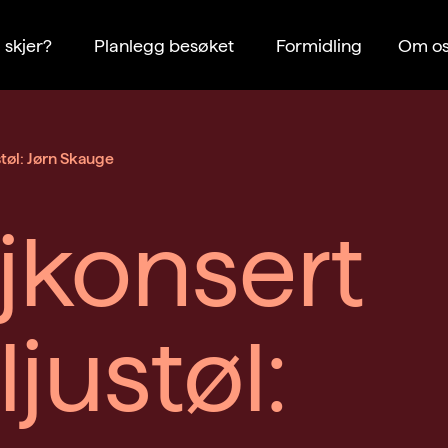
 skjer?
Planlegg besøket
Formidling
Om os
støl: Jørn Skauge
jkonsert
ljustøl: