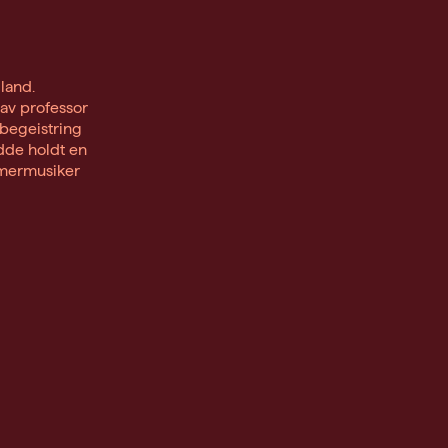
land.
av professor
 begeistring
dde holdt en
mmermusiker