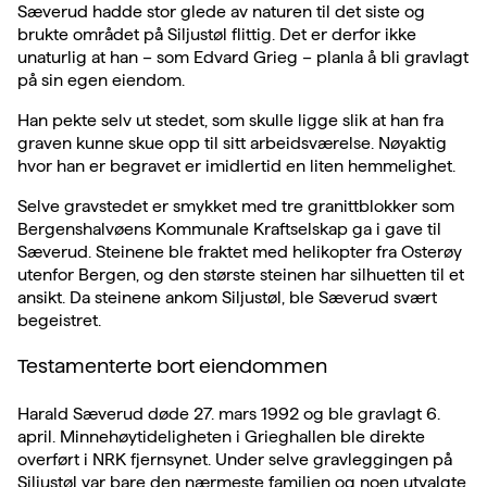
Sæverud hadde stor glede av naturen til det siste og
brukte området på Siljustøl flittig. Det er derfor ikke
unaturlig at han – som Edvard Grieg – planla å bli gravlagt
på sin egen eiendom.
Han pekte selv ut stedet, som skulle ligge slik at han fra
graven kunne skue opp til sitt arbeidsværelse. Nøyaktig
hvor han er begravet er imidlertid en liten hemmelighet.
Selve gravstedet er smykket med tre granittblokker som
Bergenshalvøens Kommunale Kraftselskap ga i gave til
Sæverud. Steinene ble fraktet med helikopter fra Osterøy
utenfor Bergen, og den største steinen har silhuetten til et
ansikt. Da steinene ankom Siljustøl, ble Sæverud svært
begeistret.
Testamenterte bort eiendommen
Harald Sæverud døde 27. mars 1992 og ble gravlagt 6.
april. Minnehøytideligheten i Grieghallen ble direkte
overført i NRK fjernsynet. Under selve gravleggingen på
Siljustøl var bare den nærmeste familien og noen utvalgte