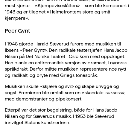
mest kjente – «Kjempeviseslåtten» – som ble komponert i
1943 og er tilegnet «Heimefrontens store og små
kjempere».
Peer Gynt
I 1948 gjorde Harald Sæverud furore med musikken til
Ibsens «Peer Gynt». Den radikale teatersjefen Hans Jacob
Nilsen på Det Norske Teatret i Oslo kom med oppdraget.
Han planla en antiromantisk versjon av dramaet, i nynorsk
språkdrakt. Derfor måtte musikken representere noe nytt
og radikalt, og bryte med Griegs tonespråk.
Musikken skulle «skjære og svi» og skape uhygge og
angst. Premieren ble omtalt som en «skandale-suksess»,
med demonstranter og pipekonsert.
Etterpå var det stor begeistring, både for Hans Jacob
Nilsen og for Sæveruds musikk. I 1953 ble Sæverud
innvilget Statens kunstnerlønn.