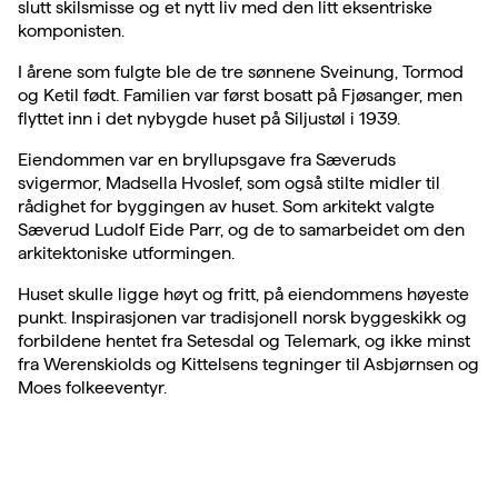
slutt skilsmisse og et nytt liv med den litt eksentriske
komponisten.
I årene som fulgte ble de tre sønnene Sveinung, Tormod
og Ketil født. Familien var først bosatt på Fjøsanger, men
flyttet inn i det nybygde huset på Siljustøl i 1939.
Eiendommen var en bryllupsgave fra Sæveruds
svigermor, Madsella Hvoslef, som også stilte midler til
rådighet for byggingen av huset. Som arkitekt valgte
Sæverud Ludolf Eide Parr, og de to samarbeidet om den
arkitektoniske utformingen.
Huset skulle ligge høyt og fritt, på eiendommens høyeste
punkt. Inspirasjonen var tradisjonell norsk byggeskikk og
forbildene hentet fra Setesdal og Telemark, og ikke minst
fra Werenskiolds og Kittelsens tegninger til Asbjørnsen og
Moes folkeeventyr.