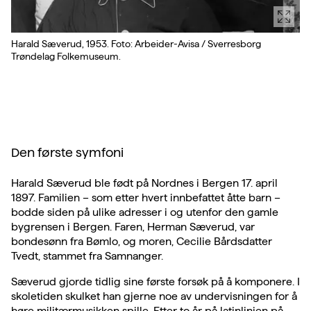
Harald Sæverud, 1953. Foto: Arbeider-Avisa / Sverresborg
Trøndelag Folkemuseum.
Den første symfoni
Harald Sæverud ble født på Nordnes i Bergen 17. april
1897. Familien – som etter hvert innbefattet åtte barn –
bodde siden på ulike adresser i og utenfor den gamle
bygrensen i Bergen. Faren, Herman Sæverud, var
bondesønn fra Bømlo, og moren, Cecilie Bårdsdatter
Tvedt, stammet fra Samnanger.
Sæverud gjorde tidlig sine første forsøk på å komponere. I
skoletiden skulket han gjerne noe av undervisningen for å
høre militærmusikken spille. Etter to år på latinlinjen på