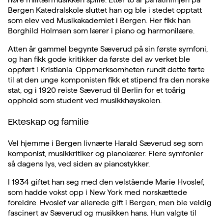
Bergen Katedralskole sluttet han og ble i stedet opptatt
som elev ved Musikakademiet i Bergen. Her fikk han
Borghild Holmsen som lærer i piano og harmonilære.
Atten år gammel begynte Sæverud på sin første symfoni,
og han fikk gode kritikker da første del av verket ble
oppført i Kristiania. Oppmerksomheten rundt dette førte
til at den unge komponisten fikk et stipend fra den norske
stat, og i 1920 reiste Sæverud til Berlin for et toårig
opphold som student ved musikkhøyskolen.
Ekteskap og familie
Vel hjemme i Bergen livnærte Harald Sæverud seg som
komponist, musikkritiker og pianolærer. Flere symfonier
så dagens lys, ved siden av pianostykker.
I 1934 giftet han seg med den velstående Marie Hvoslef,
som hadde vokst opp i New York med norskættede
foreldre. Hvoslef var allerede gift i Bergen, men ble veldig
fascinert av Sæverud og musikken hans. Hun valgte til