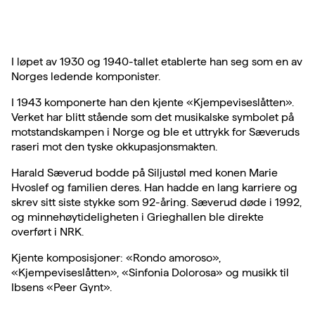
I løpet av 1930 og 1940-tallet etablerte han seg som en av
Norges ledende komponister.
I 1943 komponerte han den kjente «Kjempeviseslåtten».
Verket har blitt stående som det musikalske symbolet på
motstandskampen i Norge og ble et uttrykk for Sæveruds
raseri mot den tyske okkupasjonsmakten.
Harald Sæverud bodde på Siljustøl med konen Marie
Hvoslef og familien deres. Han hadde en lang karriere og
skrev sitt siste stykke som 92-åring. Sæverud døde i 1992,
og minnehøytideligheten i Grieghallen ble direkte
overført i NRK.
Kjente komposisjoner: «Rondo amoroso»,
«Kjempeviseslåtten», «Sinfonia Dolorosa» og musikk til
Ibsens «Peer Gynt».