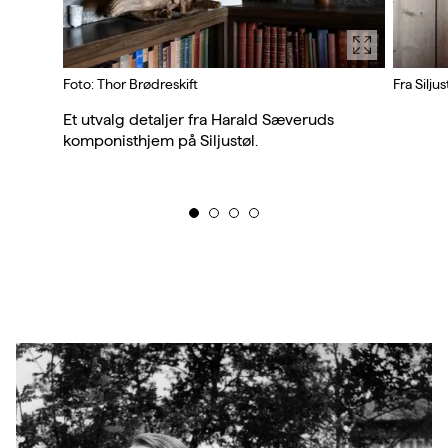
Foto: Thor Brødreskift
Fra Silju
Et utvalg detaljer fra Harald Sæveruds
komponisthjem på Siljustøl.