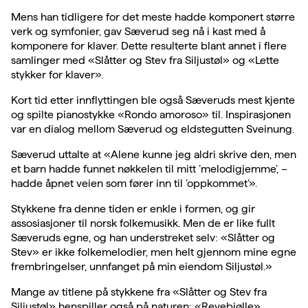
Mens han tidligere for det meste hadde komponert større
verk og symfonier, gav Sæverud seg nå i kast med å
komponere for klaver. Dette resulterte blant annet i flere
samlinger med «Slåtter og Stev fra Siljustøl» og «Lette
stykker for klaver».
Kort tid etter innflyttingen ble også Sæveruds mest kjente
og spilte pianostykke «Rondo amoroso» til. Inspirasjonen
var en dialog mellom Sæverud og eldstegutten Sveinung.
Sæverud uttalte at «Alene kunne jeg aldri skrive den, men
et barn hadde funnet nøkkelen til mitt ’melodigjemme’, –
hadde åpnet veien som fører inn til ’oppkommet’».
Stykkene fra denne tiden er enkle i formen, og gir
assosiasjoner til norsk folkemusikk. Men de er like fullt
Sæveruds egne, og han understreket selv: «Slåtter og
Stev» er ikke folkemelodier, men helt gjennom mine egne
frembringelser, unnfanget på min eiendom Siljustøl.»
Mange av titlene på stykkene fra «Slåtter og Stev fra
Siljustøl» henspiller også på naturen: «Revebjølle»,