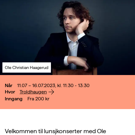
Ole Christian Haagerud
Når
11.07 – 16.07.2023, kl. 11:30 - 13:30
Hvor
Troldhaugen
Inngang
Fra 200
kr
Velkommen til lunsjkonserter med Ole