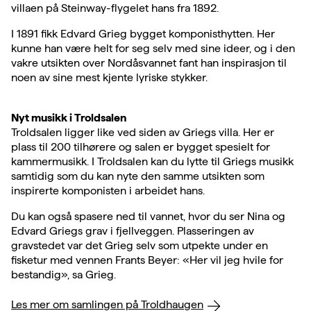
villaen på Steinway-flygelet hans fra 1892.
I 1891 fikk Edvard Grieg bygget komponisthytten. Her
kunne han være helt for seg selv med sine ideer, og i den
vakre utsikten over Nordåsvannet fant han inspirasjon til
noen av sine mest kjente lyriske stykker.
Nyt musikk i Troldsalen
Troldsalen ligger like ved siden av Griegs villa. Her er
plass til 200 tilhørere og salen er bygget spesielt for
kammermusikk. I Troldsalen kan du lytte til Griegs musikk
samtidig som du kan nyte den samme utsikten som
inspirerte komponisten i arbeidet hans.
Du kan også spasere ned til vannet, hvor du ser Nina og
Edvard Griegs grav i fjellveggen. Plasseringen av
gravstedet var det Grieg selv som utpekte under en
fisketur med vennen Frants Beyer: «Her vil jeg hvile for
bestandig», sa Grieg.
Les mer om samlingen på Troldhaugen