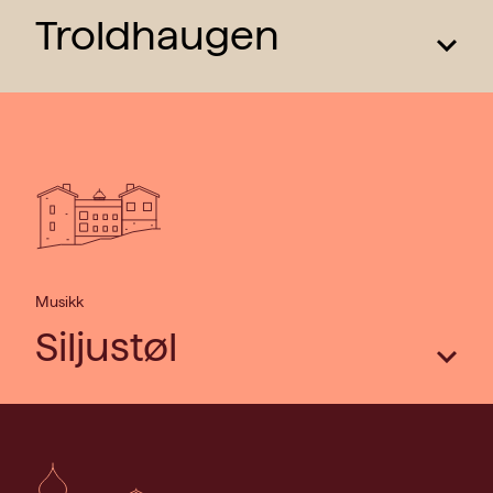
Troldhaugen
Les mer
Musikk
Siljustøl
Les mer