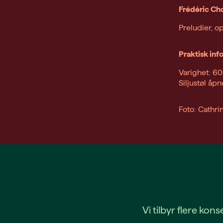
Frédéric Ch
Preludier, op
Praktisk inf
Varighet: 60
Siljustøl åpn
Foto: Cathr
Vi tilbyr flere ko