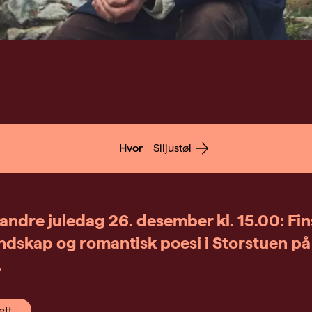
Hvor
Siljustøl
andre juledag 26. desember kl. 15.00: Fi
ndskap og romantisk poesi i Storstuen på
.
ett