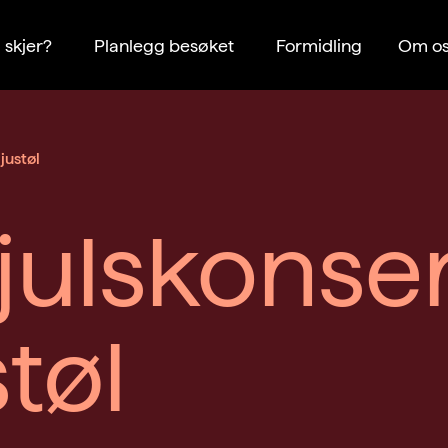
 skjer?
Planlegg besøket
Formidling
Om os
justøl
ulskonser
støl