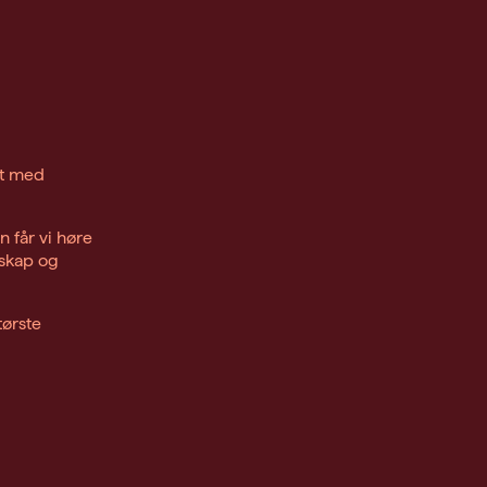
rt med
 får vi høre
dskap og
tørste