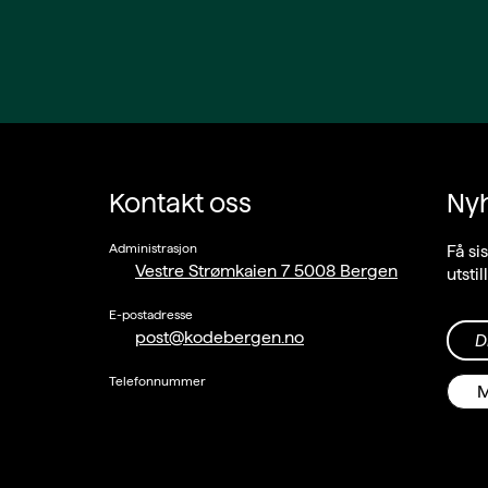
Kontakt oss
Ny
Administrasjon
Få si
Vestre Strømkaien 7 5008 Bergen
utsti
E-postadresse
post@kodebergen.no
D
Telefonnummer
M