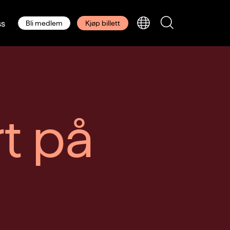
s
Bli medlem
Kjøp billett
t på