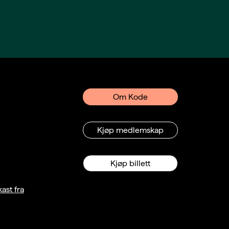
Om Kode
Kjøp medlemskap
Kjøp billett
ast fra