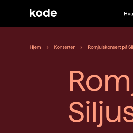
Hva
Hjem
Konserter
Romjulskonsert på Sil
Romj
Silju