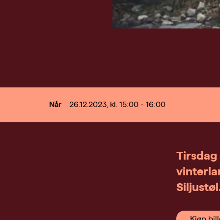
Når
26.12.2023, kl. 15:00 - 16:00
Tirsdag 
vinterla
Siljustøl
Kjøp bill