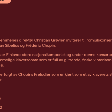
mmenes direktør Christian Grøvlen inviterer til romjulskonse
an Sibelius og Frédéric Chopin.
s er Finlands store nasjonalkomponist og under denne konserten
elige klaversonate som er full av glitrende, finske vinterlan
si.
tterfulgt av Chopins Preludier som er kjent som et av klaverets s
r.
s
12