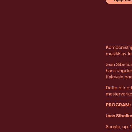
Komponisthje
musikk av Je
Jean Sibeliu
hans ungdomm
Kalevala poe
Dette blir e
mesterverke
PROGRAM:
Jean Sibeliu
Sonate, op. 