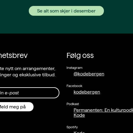
Se alt som skjer i desember
hetsbrev
Følg oss
Instagram
ste nytt om arrangementer,
@kodebergen
llinger og eksklusive tilbud.
Facebook
kodebergen
in e-post
Podkast
eld meg på
Permanenten: En kulturpodk
Kode
Spotify