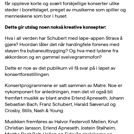
får oppleve korte og svært forskjellige konserter ulike
steder i borettslaget, preget av musikerne som spiller og
menneskene som bor i huset.
Dette gir utslag noen nokså kreative konsepter:
Hva i all verden har Schubert med løpe-appen Strava å
gjøre? Hvordan låter det når hardingfele forenes med
støyen fra bybaneutbygging? Og hva med lydene fra
akkordeon og en gammel sveivegrammofon?
Dette er noe av det publikum vil få svar på i løpet av
konsertforestillingen.
Konsertprogrammene er satt sammen av Matre. Noe er
nykomponert for anledningen, men det vil også bli
fremført musikk av blant andre Erlend Apneseth, Johann
Sebastian Bach, Franz Schubert, Harald Sæverud og
Crosby, Stills, Nash & Young.
Musikken fremføres av Halvor Festervoll Melien, Knut
Christian Jansson, Erlend Apneseth, Jostein Stalheim,