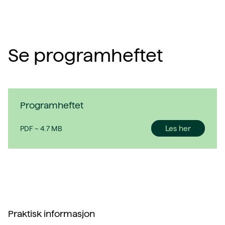
Se programheftet
Programheftet
Les her
PDF
–
4.7 MB
Praktisk informasjon