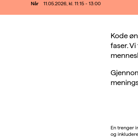
Når
11.05.2026, kl. 11:15 - 13:00
Kode øns
faser. V
mennes
Gjennom t
meningsf
En trenger i
og inkludere