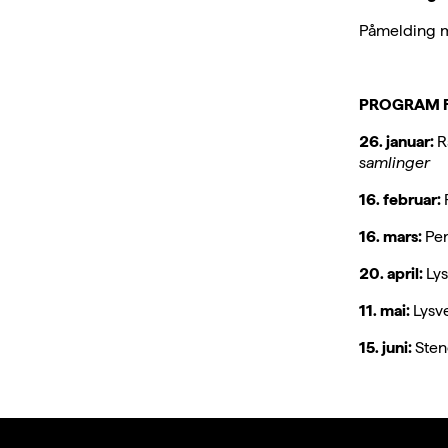
Påmelding m
PROGRAM F
26. januar:
R
samlinger
16. februar:
16. mars:
Pe
20. april:
Ly
11. mai:
Lysv
15. juni:
Sten