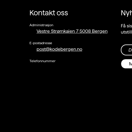
Kontakt oss
Ny
Administrasjon
Få si
Vestre Strømkaien 7 5008 Bergen
utsti
E-postadresse
post@kodebergen.no
D
Telefonnummer
M