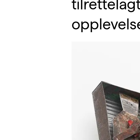
tilrettela
opplevels