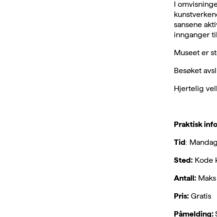
I omvisning
kunstverkene
sansene akti
innganger ti
Museet er s
Besøket avsl
Hjertelig v
Praktisk inf
Tid
: Mandage
Sted:
Kode k
Antall:
Maks 
Pris:
Gratis
Påmelding: