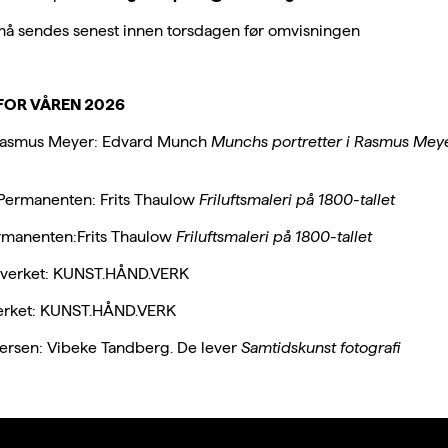
å sendes senest innen torsdagen før omvisningen
OR VÅREN 2026
asmus Meyer: Edvard Munch
Munchs portretter i Rasmus Mey
Permanenten: Frits Thaulow
Friluftsmaleri på 1800-tallet
rmanenten:Frits Thaulow
Friluftsmaleri på 1800-tallet
sverket: KUNST.HÅND.VERK
erket: KUNST.HÅND.VERK
ersen: Vibeke Tandberg. De lever
Samtidskunst fotografi