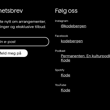
hetsbrev
Følg oss
Instagram
ste nytt om arrangementer,
@kodebergen
llinger og eksklusive tilbud.
Facebook
kodebergen
in e-post
Podkast
eld meg på
Permanenten: En kulturpodk
Kode
Spotify
Kode
YouTube
Kode