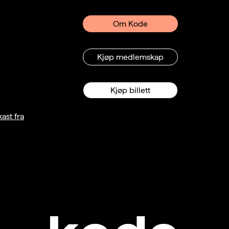
Om Kode
Kjøp medlemskap
Kjøp billett
ast fra