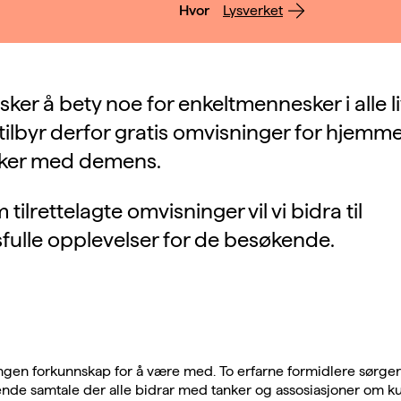
Hvor
Lysverket
ker å bety noe for enkeltmennesker i alle l
i tilbyr derfor gratis omvisninger for hje
ker med demens.
ilrettelagte omvisninger vil vi bidra til
ulle opplevelser for de besøkende.
ngen forkunnskap for å være med. To erfarne formidlere sørger
nde samtale der alle bidrar med tanker og assosiasjoner om k