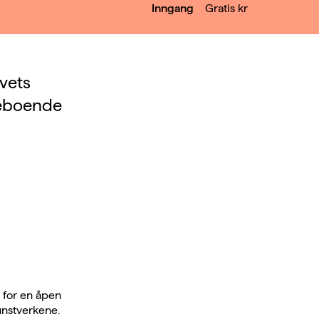
Inngang
Gratis
kr
ivets
mmeboende
 for en åpen
unstverkene.