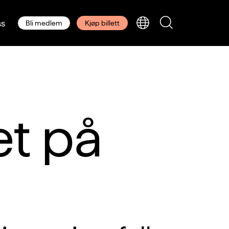
s
Bli medlem
Kjøp billett
et på