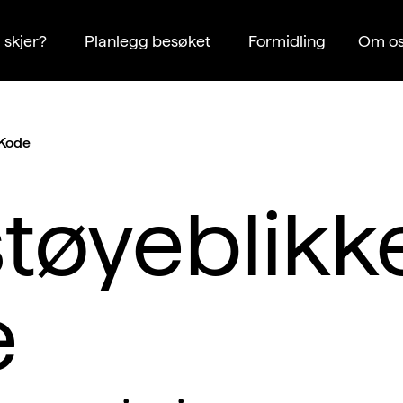
 skjer?
Planlegg besøket
Formidling
Om os
 Kode
tøyeblikk
e