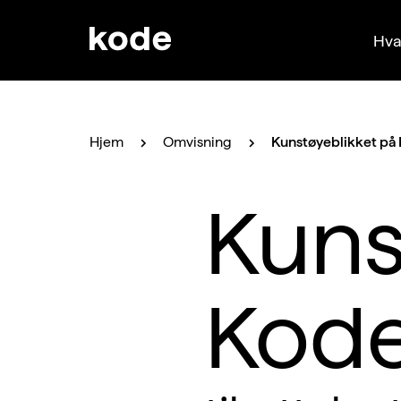
Hva
Hjem
Omvisning
Kunstøyeblikket på
Kuns
Kod