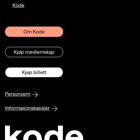
Kode
Om Kode
Kjøp medlemskap
Kjøp billett
Personvern
Informasjonskapsler