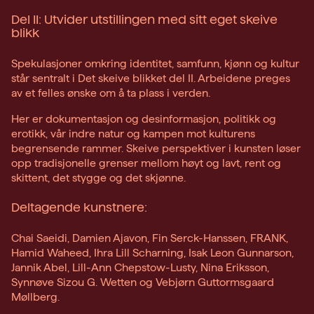
Del II: Utvider utstillingen med sitt eget skeive
blikk
Spekulasjoner omkring identitet, samfunn, kjønn og kultur
står sentralt i Det skeive blikket del II. Arbeidene preges
av et felles ønske om å ta plass i verden.
Her er dokumentasjon og desinformasjon, politikk og
erotikk, vår indre natur og kampen mot kulturens
begrensende rammer. Skeive perspektiver i kunsten løser
opp tradisjonelle grenser mellom høyt og lavt, rent og
skittent, det stygge og det skjønne.
Deltagende kunstnere:
Chai Saeidi, Damien Ajavon, Fin Serck-Hanssen, FRANK,
Hamid Waheed, Ihra Lill Scharning, Isak Leon Gunnarson,
Jannik Abel, Lill-Ann Chepstow-Lusty, Nina Eriksson,
Synnøve Sizou G. Wetten og Vebjørn Guttormsgaard
Møllberg.