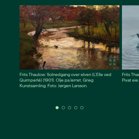
Frits Thaulow: Solnedgang over elven (L’Elle ved
Frits Tha
Quimperlé) (1901). Olje pa lerret. Grieg
Pivat eie
Kunstsamling. Foto: Jørgen Larsson.