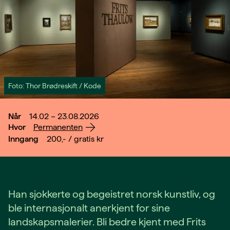
Foto: Thor Brødreskift / Kode
Når
14.02 – 23.08.2026
Hvor
Permanenten
Inngang
200,- / gratis
kr
Han sjokkerte og begeistret norsk kunstliv, og
ble internasjonalt anerkjent for sine
landskapsmalerier. Bli bedre kjent med Frits