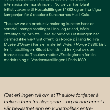
internasjonale mønstringer. I Norge var han blant
initiativtakerne til Høstutstillingen i 1882 og en frontfigur i
kampanjen for å etablere Kunstnernes Hus i Oslo.
Thaulow var en produktiv maler og kunsten hans er
spredd i mange samlinger i inn- og utland, både
offentlige og private. Flere av bildene i utstillingen har
dermed ikke vært vist offentlig i Norge på lang tid. Fra
Musée d’Orsay i Paris er maleriet
Vinter i Norge
(1886) lånt
inn til utstillingen. Bildet ble i sin tid innkjøpt av den
franske stat da Thaulow mottok Æreslegionen for sin
medvirkning til Verdensutstillingen i Paris 1889.
[Det er] ingen tvil om at Thaulow fortjener å
trekkes frem fra skyggene – og bli noe annet i
vår bevissthet enn en kunst­politisk entre­