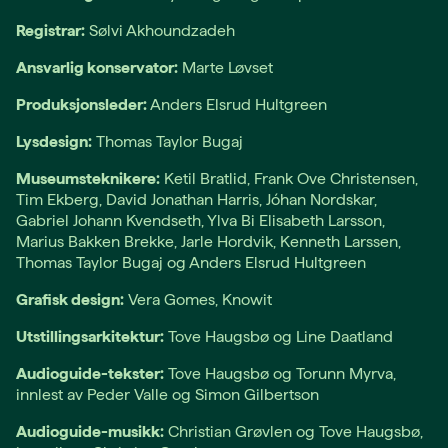
Registrar:
Sølvi Akhoundzadeh
Ansvarlig konservator:
Marte Løvset
Produksjonsleder:
Anders Elsrud Hultgreen
Lysdesign:
Thomas Taylor Bugaj
Museumsteknikere:
Ketil Bratlid, Frank Ove Christensen,
Tim Ekberg, David Jonathan Harris, Jóhan Nordskar,
Gabriel Johann Kvendseth, Ylva Bi Elisabeth Larsson,
Marius Bakken Brekke, Jarle Hordvik, Kenneth Larssen,
Thomas Taylor Bugaj og Anders Elsrud Hultgreen
Grafisk design:
Vera Gomes, Knowit
Utstillingsarkitektur:
Tove Haugsbø og Line Daatland
Audioguide-tekster:
Tove Haugsbø og Torunn Myrva,
innlest av Peder Valle og Simon Gilbertson
Audioguide-musikk:
Christian Grøvlen og Tove Haugsbø,