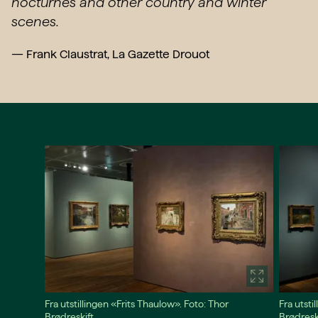
nocturnes and other country and winter
scenes.
—
Frank Claustrat, La Gazette Drouot
Fra utstillingen «Frits Thaulow». Foto: Thor
Fra utsti
Brødreskift.
Brødreski