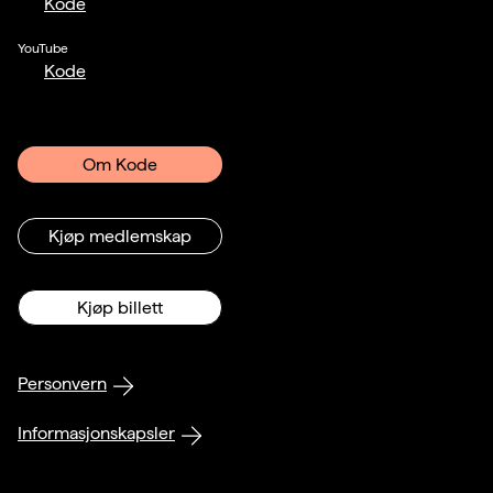
Kode
YouTube
Kode
Om Kode
Kjøp medlemskap
Kjøp billett
Personvern
Informasjonskapsler