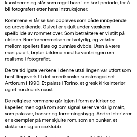
kunstneren og står som regel bare i en kort periode, for å
bli fotografert etter hans instruksjoner.
Rommene vi får se kan oppleves som både innbydende
og urovekkende. Gulvet er skjult under væskens
speilbilde av rommet over. Som betraktere er vi stilt på
utsiden. Romfornemmelsen er tvetydig, og veksler
mellom speilets flate og bunnløs dybde. Uten å være
manipulert, bryter bildene med forventningen om
realisme i fotografiet.
De tre tidligste verkene i denne utstillingen var utført som
bestillingsverk til det amerikanske kunstmagasinet
Artforum i 1990. Et palass i Torino, et gresk kirkeinteriør
og et nordnorsk naust.
De religiøse rommene går igjen i form av kirker og
kapeller, men også rom som signaliserer verdslig makt,
som palasser, banker og forretningsbygg. Andre interiører
er eksempler på mer skjulte rom, som en bunker, et
slakterom og en sexklubb.