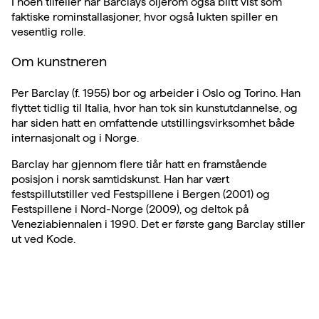
I noen tilfeller har Barclays oljerom også blitt vist som
faktiske rominstallasjoner, hvor også lukten spiller en
vesentlig rolle.
Om kunstneren
Per Barclay (f. 1955) bor og arbeider i Oslo og Torino. Han
flyttet tidlig til Italia, hvor han tok sin kunstutdannelse, og
har siden hatt en omfattende utstillingsvirksomhet både
internasjonalt og i Norge.
Barclay har gjennom flere tiår hatt en framstående
posisjon i norsk samtidskunst. Han har vært
festspillutstiller ved Festspillene i Bergen (2001) og
Festspillene i Nord-Norge (2009), og deltok på
Veneziabiennalen i 1990. Det er første gang Barclay stiller
ut ved Kode.