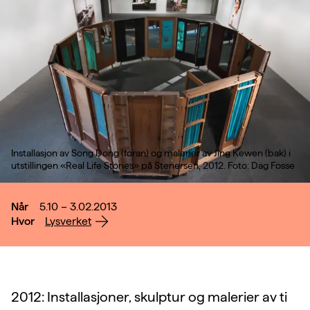
Installasjon av Song Dong (foran) og malerier av Jing Kewen (bak) i
utstillingen «Real Life Stories» på Stenersen, 2012. Foto: Dag Fosse
Når
5.10 – 3.02.2013
Hvor
Lysverket
2012: Installasjoner, skulptur og malerier av ti