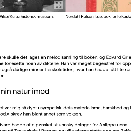
 Wilse/Kulturhistorisk museum.
Nordahl Rofsen, Lesebok for folkesk
re skulle det lages en melodisamling til boken, og Edvard Grie
 tonesette noen av diktene. Han var meget begeistret for opp
også dårlige minner fra skoletiden, hvor han hadde fått lite ro
er.
 min natur imod
vet var mig så dybt usympatisk, dets materialisme, barskhed og 
od.» skrev han blant annet som voksen.
vard hadde ofte pønsket ut unnskyldninger for å slippe unna
en på Tanks skole i Bergen, og ville gjerne støtte opp om Rolf