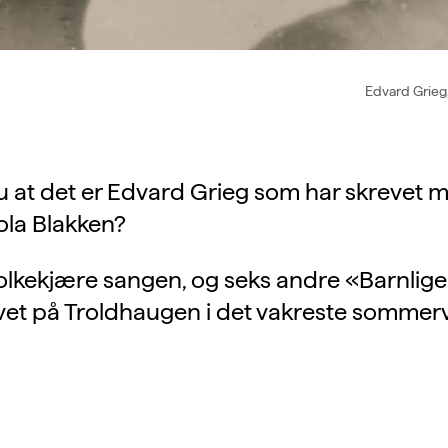
Edvard Grieg,
u at det er Edvard Grieg som har skrevet 
 fola Blakken?
lkekjære sangen, og seks andre «Barnlige
vet på Troldhaugen i det vakreste sommervær