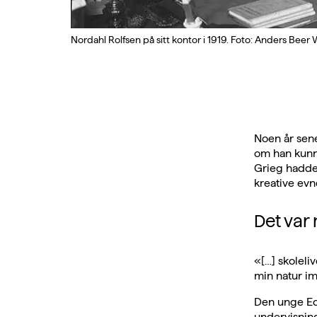
Nordahl Rolfsen på sitt kontor i 1919. Foto: Anders Beer
Noen år sene
om han kunne
Grieg hadde 
kreative evn
Det var
«[…] skoleli
min natur im
Den unge Ed
undervisning