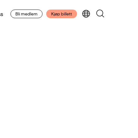
s
Bli medlem
Kjøp billett