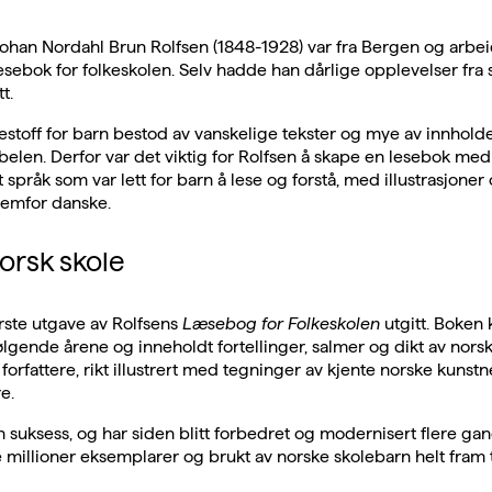
Johan Nordahl Brun Rolfsen (1848-1928) var fra Bergen og arbei
sebok for folkeskolen. Selv hadde han dårlige opplevelser fra
t.
estoff for barn bestod av vanskelige tekster og mye av innhold
ibelen. Derfor var det viktig for Rolfsen å skape en lesebok med 
t språk som var lett for barn å lese og forstå, med illustrasjoner
remfor danske.
norsk skole
ørste utgave av Rolfsens
Læsebog for Folkeskolen
utgitt. Boken
lgende årene og inneholdt fortellinger, salmer og dikt av nors
orfattere, rikt illustrert med tegninger av kjente norske kunstne
e.
 suksess, og har siden blitt forbedret og modernisert flere gange
 millioner eksemplarer og brukt av norske skolebarn helt fram t