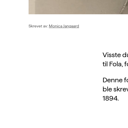
Skrevet av
:
Monica Jangaard
Visste d
til Fola,
Denne fo
ble skre
1894.