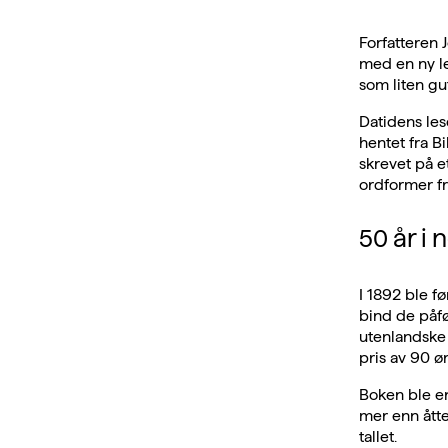
Forfatteren 
med en ny le
som liten gut
Datidens les
hentet fra B
skrevet på e
ordformer f
50 år i 
I 1892 ble f
bind de påfø
utenlandske f
pris av 90 ør
Boken ble en
mer enn åtte
tallet.