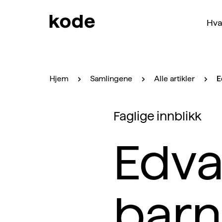
Hva
Hjem
Samlingene
Alle artikler
E
Faglige innblikk
Edva
barn