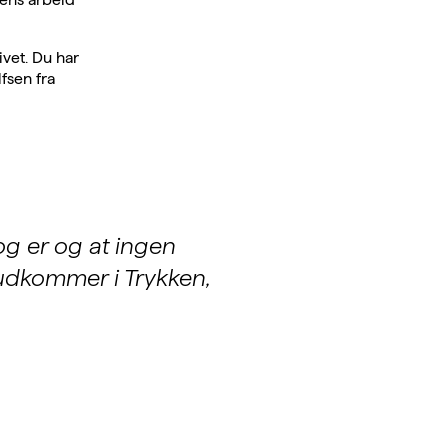
ivet. Du har
fsen fra
g er og at ingen
udkommer i Trykken,