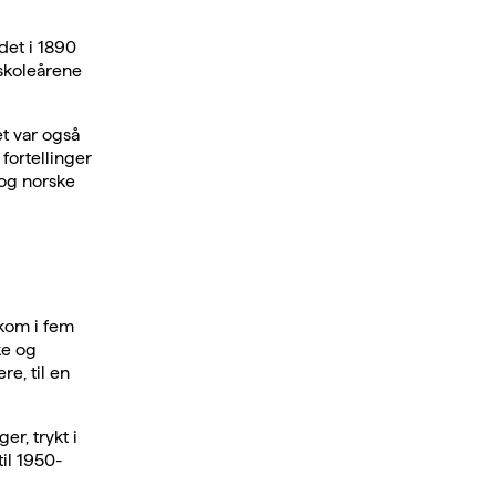
det i 1890
 skoleårene
et var også
fortellinger
 og norske
 kom i fem
ke og
re, til en
r, trykt i
il 1950-