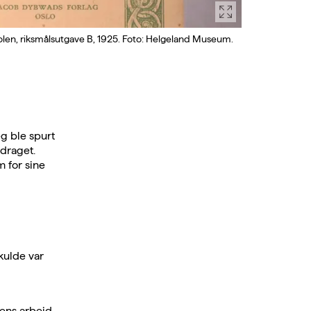
olen, riksmålsutgave B, 1925. Foto: Helgeland Museum.
g ble spurt
draget.
m for sine
kulde var
sens arbeid